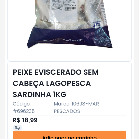
PEIXE EVISCERADO SEM
CABEÇA LAGOPESCA
SARDINHA 1KG
Código:
Marca:
10698-MAR
#
696238
PESCADOS
R$ 18,99
1kg
Adicionar ao carrinho
Subtotal:
R$ 0