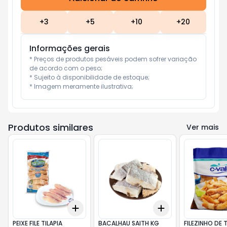
+
3
+
5
+
10
+
20
Informações gerais
* Preços de produtos pesáveis podem sofrer variação 
de acordo com o peso;

* Sujeito à disponibilidade de estoque;

* Imagem meramente ilustrativa;
Produtos similares
Ver mais
Add
Add
+
3
+
5
+
10
+
3
+
5
+
10
PEIXE FILE TILAPIA
BACALHAU SAITH KG
FILEZINHO DE T