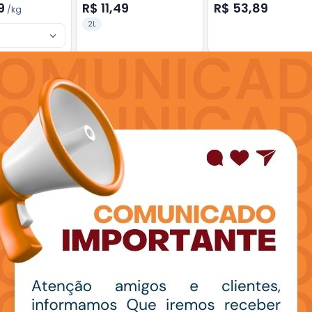
9
R$ 11,49
R$ 53,89
/
kg
2L
Add
Add
10
+
3
kg
+
5
kg
+
3
kg
+
5
kg
 DOCE VERMELHA
LARANJA PERA RIO KG
MAMÃO HAVAÍ KG
,98
R$ 2,98
R$ 5,98
/
kg
/
kg
/
kg
R$ 5,99
R$ 3,99
R$ 9,49
-
25
%
-
37
%
1Kg
1Kg