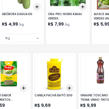
Add
Add
3
+
5
+
10
+
3
kg
+
5
kg
+
3
kg
+
5
kg
ABÓBORA DAGUA KG
ORA-PRO-NOBIS KAKAU
ALFACE A
VERDES
VERDES UN
R$ 4,99
R$ 7,99
R$ 5,9
/
kg
/
kg
1Kg
Add
Add
10
+
3
+
5
+
10
+
3
+
5
+
10
M SABOR
CANELA PACHÁ EM PÓ 30G
VINAGRE TOSCANO 
MENTOS
750ML VINHO TINT
ATADO 5G
,59
R$ 9,69
R$ 9,99