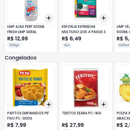
Add
Add
+
3
+
5
+
10
+
3
+
5
+
LIMP AJAX PERF 500ML
ESPONJA ESFREBOM
LIMP VE
FRESH LIMP GERAL
MULTIUSO LEVE 4 PAGUE 3
500ML 
R$ 12,99
R$ 6,49
R$ 5
500gr
4un
500ml
Congelados
Add
Add
+
3
+
5
+
10
+
3
+
5
+
PAFITOS EMPANADOS PIF
TEKITOS SEARA PC-1KG
POLPA 
FGO PC-300G
ABACAX
R$ 7,99
R$ 27,99
R$ 2,