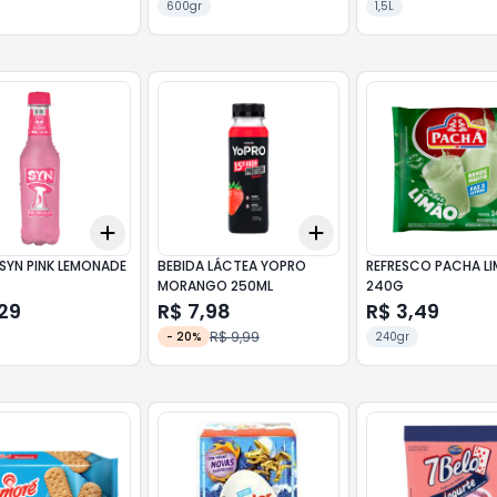
600gr
1,5L
Add
Add
10
+
3
+
5
+
10
+
3
+
5
+
10
SYN PINK LEMONADE
BEBIDA LÁCTEA YOPRO
REFRESCO PACHA L
MORANGO 250ML
240G
29
R$ 7,98
R$ 3,49
R$ 9,99
-
20
%
240gr