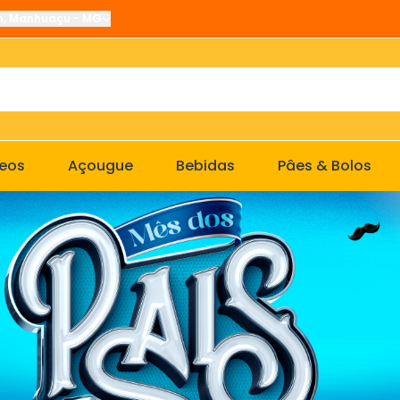
n
,
Manhuaçu
-
MG
ceos
Açougue
Bebidas
Pâes & Bolos