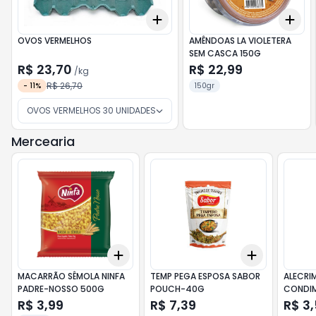
Add
Add
+
3
kg
+
5
kg
+
OVOS VERMELHOS
AMÊNDOAS LA VIOLETERA
SEM CASCA 150G
R$ 23,70
R$ 22,99
/
kg
R$ 26,70
-
11
%
150gr
OVOS VERMELHOS 30 UNIDADES
Mercearia
Add
Add
+
3
+
5
+
10
+
3
+
5
+
MACARRÃO SÊMOLA NINFA
TEMP PEGA ESPOSA SABOR
ALECRI
PADRE-NOSSO 500G
POUCH-40G
CONDI
DESIDR
R$ 3,99
R$ 7,39
R$ 3