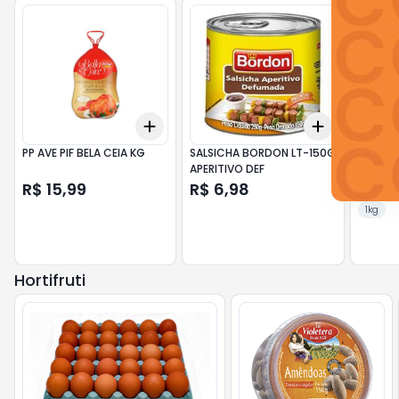
Add
Add
+
3
+
5
+
10
+
3
+
5
+
PP AVE PIF BELA CEIA KG
SALSICHA BORDON LT-150G
KIT FEI
APERITIVO DEF
R$ 15,99
R$ 6,98
R$ 2
1kg
Hortifruti