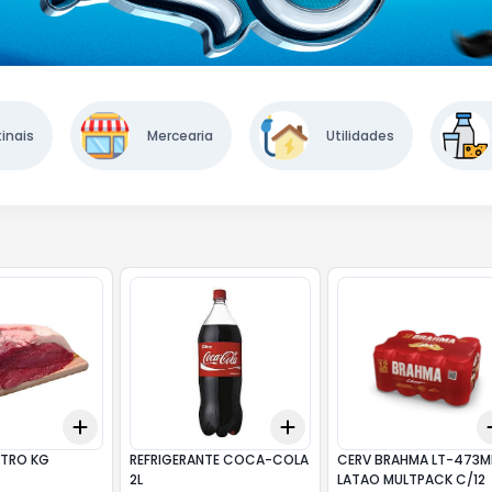
inais
Mercearia
Utilidades
Add
Add
A
+
3
kg
+
5
kg
+
3
+
5
+
10
NTRO KG
REFRIGERANTE COCA-COLA
CERV BRAHMA LT-473M
2L
LATAO MULTPACK C/12