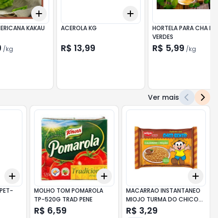
Add
Add
+
3
kg
+
5
kg
+
3
+
5
+
10
MERICANA KAKAU
ACEROLA KG
HORTELA PARA CHA KA
VERDES
9
R$ 13,99
R$ 5,99
/
kg
/
kg
Ver mais
Add
Add
Add
+
3
+
5
+
10
+
3
+
5
+
10
+
3
PET-
MOLHO TOM POMAROLA
MACARRAO INSTANTANEO
O
TP-520G TRAD PENE
MIOJO TURMA DO CHICO
BENTO CALDINHO DE FEIJAO
R$ 6,59
R$ 3,29
75G