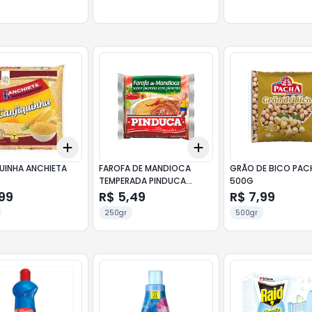
Add
Add
10
+
3
+
5
+
10
+
3
+
5
+
10
UINHA ANCHIETA
FAROFA DE MANDIOCA
GRÃO DE BICO PAC
TEMPERADA PINDUCA
500G
PICANHA COM PIMENTA
99
R$ 5,49
R$ 7,99
250G
250gr
500gr