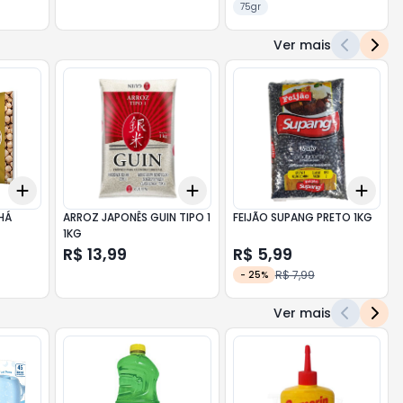
75gr
Ver mais
Add
Add
Add
+
3
+
5
+
10
+
3
+
5
+
10
+
3
HÁ
ARROZ JAPONÊS GUIN TIPO 1
FEIJÃO SUPANG PRETO 1KG
1KG
R$ 13,99
R$ 5,99
R$ 7,99
-
25
%
Ver mais