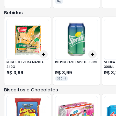
1kg
Bebidas
Add
Add
+
3
+
5
+
10
+
3
+
5
+
REFRESCO VILMA MANGA
REFRIGERANTE SPRITE 350ML
VODKA 
240G
300ML
R$ 3,99
R$ 3,99
R$ 3,
350ml
Biscoitos e Chocolates