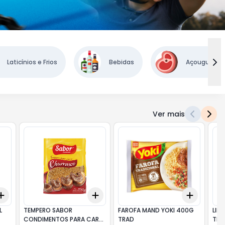
Laticínios e Frios
Bebidas
Açougue
Ver mais
dd
Add
Add
+
3
+
5
+
10
+
3
+
5
+
10
+
3
+
5
L
TEMPERO SABOR
FAROFA MAND YOKI 400G
LIN
CONDIMENTOS PARA CARNE
TRAD
TRA