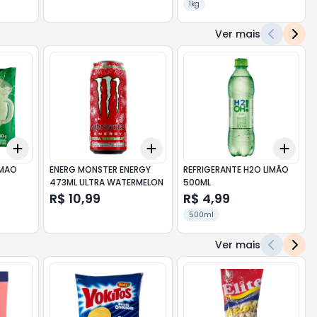
1kg
Ver mais
Add
Add
Add
+
3
+
5
+
10
+
3
+
5
+
10
+
3
IMAO
ENERG MONSTER ENERGY
REFRIGERANTE H2O LIMÃO
473ML ULTRA WATERMELON
500ML
R$ 10,99
R$ 4,99
500ml
Ver mais