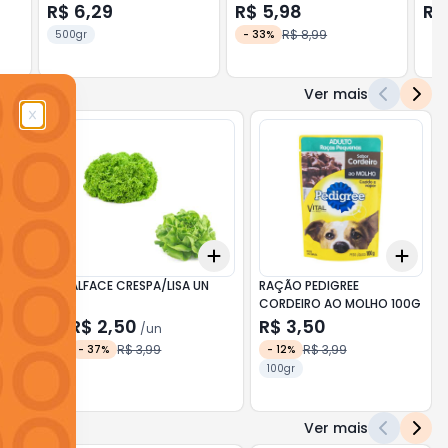
DE CHURRASCO 500G
R$ 6,29
R$ 5,98
R$
R$ 8,99
500gr
-
33
%
Ver mais
Add
Add
Add
+
3
kg
+
5
kg
+
3
+
5
+
10
+
3
ALFACE CRESPA/LISA UN
RAÇÃO PEDIGREE
CORDEIRO AO MOLHO 100G
R$ 2,50
R$ 3,50
/
un
R$ 3,99
R$ 3,99
-
37
%
-
12
%
100gr
Ver mais