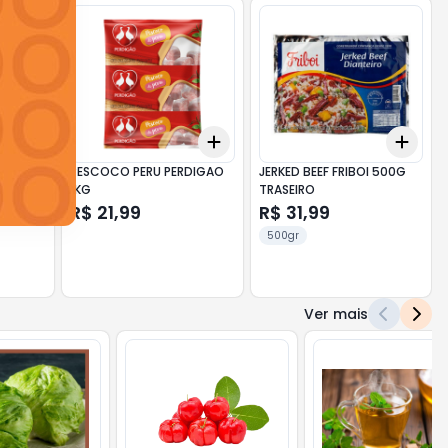
Add
Add
Add
+
3
kg
+
5
kg
+
3
+
5
+
10
+
3
PESCOCO PERU PERDIGAO
JERKED BEEF FRIBOI 500G
1KG
TRASEIRO
R$ 21,99
R$ 31,99
500gr
Ver mais