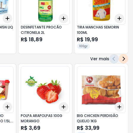
Add
Add
Add
+
3
+
5
+
10
+
3
+
5
+
10
+
3
45N LIQ
DESINFETANTE PROCÃO
TIRA MANCHAS SEMORIN
CITRONELA 2L
100ML
R$ 18,89
R$ 19,99
100gr
Ver mais
Add
Add
Add
+
3
+
5
+
10
+
3
+
5
+
10
+
3
NO
POLPA ARAPOLPAS 100G
BIG CHICKEN PERDIGÃO
O 1.5L
MORANGO
QUEIJO 1KG
ÃO
R$ 3,69
R$ 33,99