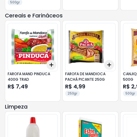
500gr
Cereais e Farináceos
Add
Add
+
3
+
5
+
10
+
3
+
5
+
FAROFA MAND PINDUCA
FAROFA DE MANDIOCA
CANJIQ
400G TRAD
PACHÁ PICANTE 250G
500G
R$ 7,49
R$ 4,99
R$ 2,
250gr
500gr
Limpeza