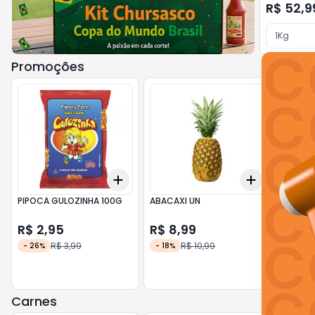
R$ 52,9
1Kg
Promoções
Add
Add
+
3
+
5
+
10
+
3
+
5
+
PIPOCA GULOZINHA 100G
ABACAXI UN
BATATA
KG
R$ 2,95
R$ 8,99
R$ 4
R$ 3,99
R$ 10,99
-
26
%
-
18
%
-
17
%
1Kg
Carnes