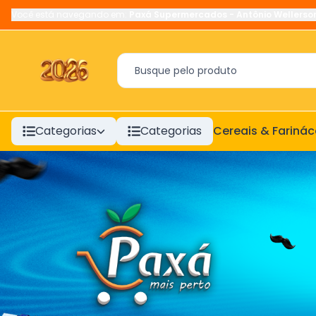
Você está navegando em:
Paxá Supermercados
-
Antônio Wellerso
Categorias
Categorias
Cereais & Fariná