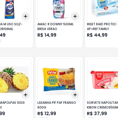
Add
Add
10
+
3
+
5
+
10
+
3
+
5
+
10
JA M USO SQZ-
AMAC R DOWNY 500ML
INSET RAID PROTEC 
ORIGINAL
BRISA VERAO
AP+REF FAMILY
,49
R$ 14,99
R$ 44,99
Add
Add
10
+
3
+
5
+
10
+
3
+
5
+
10
ARAPOLPAS 100G
LASANHA PIF PAF FRANGO
SORVETE NAPOLITA
I
600G
KIBON CREMOSÍSSIM
(SÓ P/ RETIRADA. N
99
R$ 12,99
R$ 37,99
ENTREGAMOS)