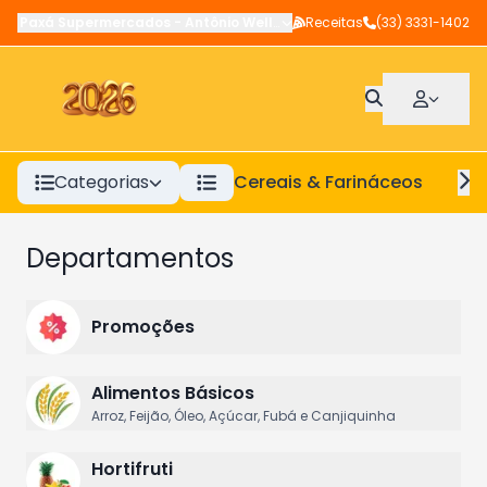
Paxá Supermercados
-
Antônio Wellerson
Receitas
,
Manhuaçu
(33) 3331-1402
-
MG
Categorias
Cereais & Farináceos
A
Departamentos
Promoções
Alimentos Básicos
Arroz, Feijão, Óleo, Açúcar, Fubá e Canjiquinha
Hortifruti