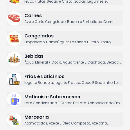
Fruta, Frutas Secas e Cristalizadas, Legumes e
Tubérculos, Ovos, Processados
Carnes
Ave e Corte Congelado, Bacon e Embutidos, Carne
Bovina, Carne Suína, Churrasco & Cia.
Congelados
Empanado, Hambúrguer, Lasanha E Prato Pronto,
Legume Congelado, Pão De Queijo
Bebidas
Água Mineral / Côco, Aguardente E Cachaça, Bebida à
Base de Soja, Cerveja, Conhaque e Licor
Frios e Laticínios
Iogurte Bandeja, Iogurte Frasco, Copo E Saquinho, Leite
Fermentado, Leite Integral / Desnat. / Semi / Zero Lac,
Manteiga
Matinais e Sobremesas
Leite Condensado E Creme De Leite, Achocolatado Em
Pó, Açucar, Adoçante, Aveia E Mingau
Mercearia
Atomatados, Azeite E Óleo Composto, Azeitona,
Catchup E Mostarda, Condimento