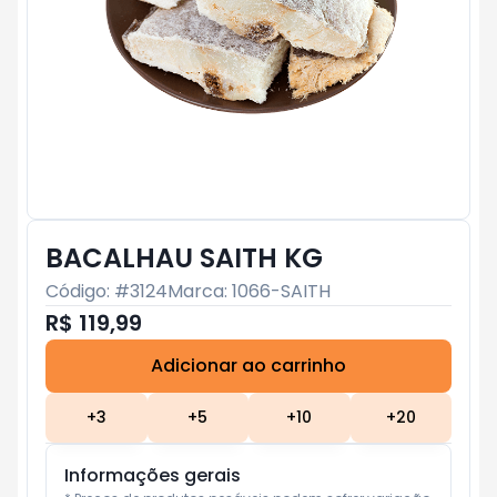
BACALHAU SAITH KG
Código: #
3124
Marca:
1066-SAITH
R$ 119,99
Adicionar ao carrinho
Subtotal:
R$ 0
+
3
+
5
+
10
+
20
Informações gerais