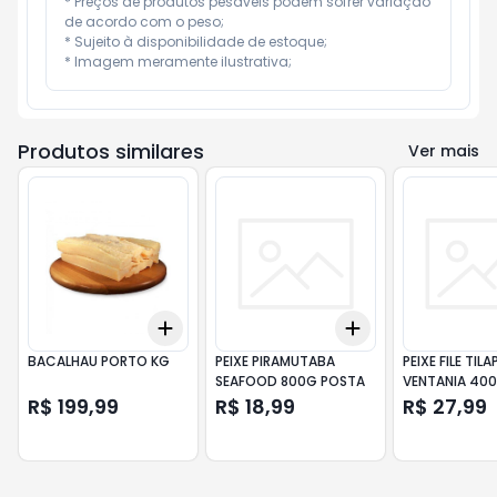
* Preços de produtos pesáveis podem sofrer variação 
de acordo com o peso;

* Sujeito à disponibilidade de estoque;

* Imagem meramente ilustrativa;
Produtos similares
Ver mais
Add
Add
+
3
+
5
+
10
+
3
+
5
+
10
BACALHAU PORTO KG
PEIXE PIRAMUTABA
PEIXE FILE TILA
SEAFOOD 800G POSTA
VENTANIA 40
R$ 199,99
R$ 18,99
R$ 27,99