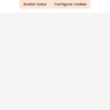
Aceitar todos
Configurar cookies
Aproveite as nossas promoções!
Cadastre seu e-mail e receba ofertas exclusivas.
QUERO RECEBER