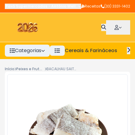
Paxá Supermercados
-
Antônio Wellerson
Receitas
,
Manhuaçu
(33) 3331-1402
-
MG
Categorias
Cereais & Farináceos
A
Início
Peixes e Frutos do Mar
BACALHAU SAITH KG