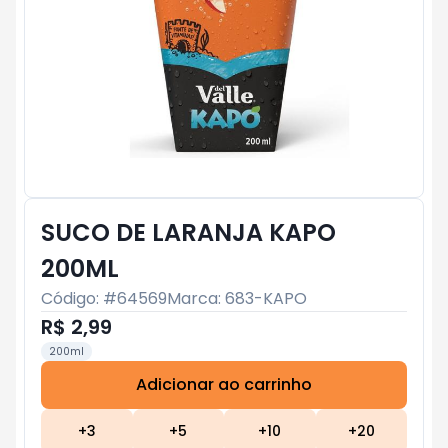
SUCO DE LARANJA KAPO
200ML
Código: #
64569
Marca:
683-KAPO
R$ 2,99
200ml
Adicionar ao carrinho
Subtotal:
R$ 0
+
3
+
5
+
10
+
20