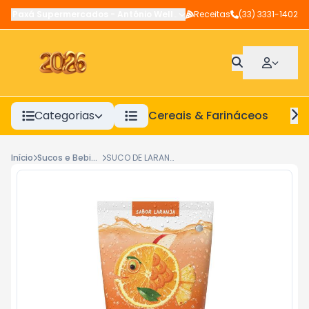
Paxá Supermercados
-
Antônio Wellerson
Receitas
,
Manhuaçu
(33) 3331-1402
-
MG
Categorias
Cereais & Farináceos
A
Início
Sucos e Bebidas Prontas
SUCO DE LARANJA KAPO 200ML