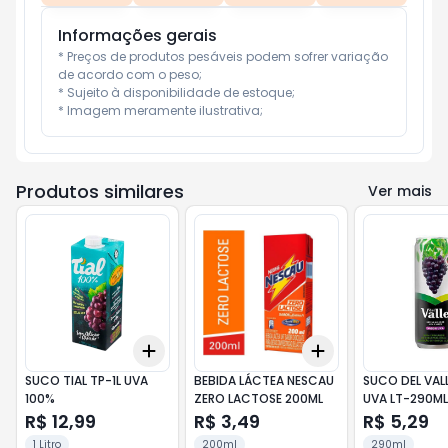
Informações gerais
* Preços de produtos pesáveis podem sofrer variação 
de acordo com o peso;

* Sujeito à disponibilidade de estoque;

* Imagem meramente ilustrativa;
Produtos similares
Ver mais
Add
Add
+
3
+
5
+
10
+
3
+
5
+
10
SUCO TIAL TP-1L UVA
BEBIDA LÁCTEA NESCAU
SUCO DEL VALL
100%
ZERO LACTOSE 200ML
UVA LT-290ML
R$ 12,99
R$ 3,49
R$ 5,29
1 Litro
200ml
290ml