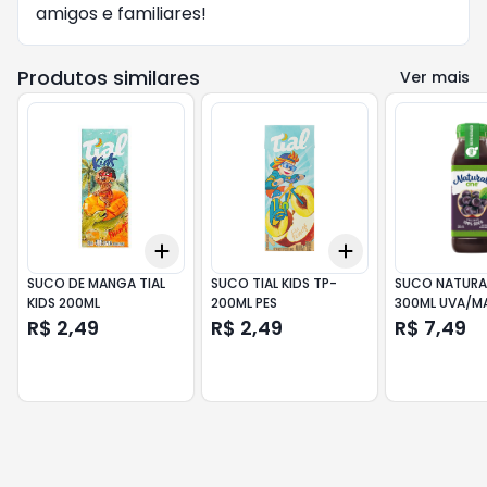
amigos e familiares!
Produtos similares
Ver mais
Add
Add
+
3
+
5
+
10
+
3
+
5
+
10
SUCO DE MANGA TIAL
SUCO TIAL KIDS TP-
SUCO NATURA
KIDS 200ML
200ML PES
300ML UVA/M
R$ 2,49
R$ 2,49
R$ 7,49