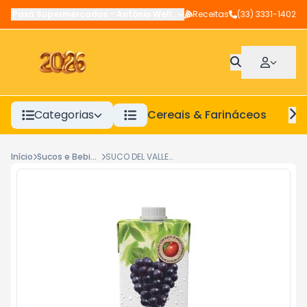
Paxá Supermercados
-
Antônio Wellerson
Receitas
,
Manhuaçu
(33) 3331-1402
-
MG
Categorias
Cereais & Farináceos
A
Início
Sucos e Bebidas Prontas
SUCO DEL VALLE MAIS TP-1L UVA