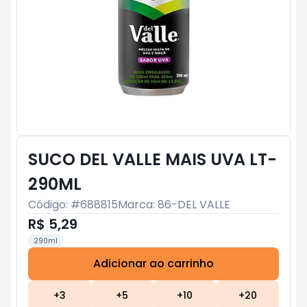
SUCO DEL VALLE MAIS UVA LT-
290ML
Código: #
688815
Marca:
86-DEL VALLE
R$ 5,29
290ml
Adicionar ao carrinho
Subtotal:
R$ 0
+
3
+
5
+
10
+
20