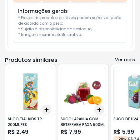
Informações gerais
* Preços de produtos pesáveis podem sofrer variação 
de acordo com o peso;

* Sujeito à disponibilidade de estoque;

* Imagem meramente ilustrativa;
Produtos similares
Ver mais
Add
Add
+
3
+
5
+
10
+
3
+
5
+
10
SUCO TIAL KIDS TP-
SUCO LARANJA COM
SUCO DE UVA T
200ML PES
BETERRABA PAXA 500ML
R$ 2,49
R$ 7,99
R$ 5,99
R$ 7,4
-
20
%