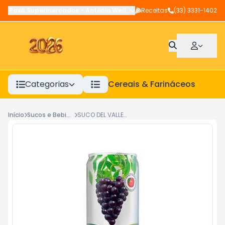
Paxá Supermercados
-
Antônio Wellerson
Receitas
,
Manhuaçu
(33) 3331-1402
-
MG
Categorias
Cereais & Farináceos
A
Início
Sucos e Bebidas Prontas
SUCO DEL VALLE MAIS UVA LT-290ML