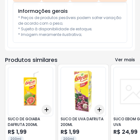
Informações gerais
* Preços de produtos pesáveis podem sofrer variação 
de acordo com o peso;

* Sujeito à disponibilidade de estoque;

* Imagem meramente ilustrativa;
Produtos similares
Ver mais
Add
Add
+
3
+
5
+
10
+
3
+
5
+
10
SUCO DE GOIABA
SUCO DE UVA DAFRUTA
SUCO EBOM GF
DAFRUTA 200ML
200ML
UVA
R$ 1,99
R$ 1,99
R$ 24,99
200ml
200ml