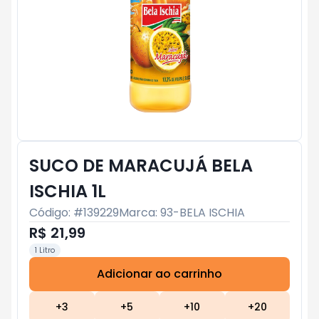
SUCO DE MARACUJÁ BELA
ISCHIA 1L
Código: #
139229
Marca:
93-BELA ISCHIA
R$ 21,99
1 Litro
Adicionar ao carrinho
Subtotal:
R$ 0
+
3
+
5
+
10
+
20