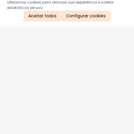
Utilizamos cookies para otimizar sua experiência e coletar
estatísticas de uso.
Aceitar todos
Configurar cookies
Aproveite as nossas promoções!
Cadastre seu e-mail e receba ofertas exclusivas.
QUERO RECEBER