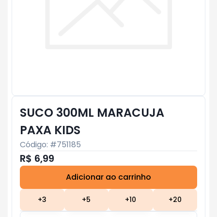
SUCO 300ML MARACUJA
PAXA KIDS
Código: #
751185
R$ 6,99
Adicionar ao carrinho
Subtotal:
R$ 0
+
3
+
5
+
10
+
20