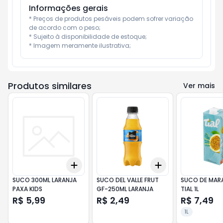
Informações gerais
* Preços de produtos pesáveis podem sofrer variação 
de acordo com o peso;

* Sujeito à disponibilidade de estoque;

* Imagem meramente ilustrativa;
Produtos similares
Ver mais
Add
Add
+
3
+
5
+
10
+
3
+
5
+
10
SUCO 300ML LARANJA
SUCO DEL VALLE FRUT
SUCO DE MAR
PAXA KIDS
GF-250ML LARANJA
TIAL 1L
R$ 5,99
R$ 2,49
R$ 7,49
1L