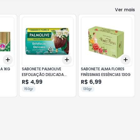
Ver mais
Add
Add
Add
+
3
+
5
+
10
+
3
+
5
+
10
+
3
RA 1KG
SABONETE PALMOLIVE
SABONETE ALMA FLORES
ESFOLIAÇÃO DELICADA
FINÍSSIMAS ESSÈNCIAS 130G
150G
R$ 4,99
R$ 6,99
150gr
130gr