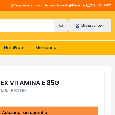
Regiões e horários de atendimento
Receitas
(33) 3331-1402
Minha conta
HortiFruti
Mercearia
EX VITAMINA E 85G
:
500-PROTEX
Adicionar ao carrinho
Subtotal:
R$ 0,00