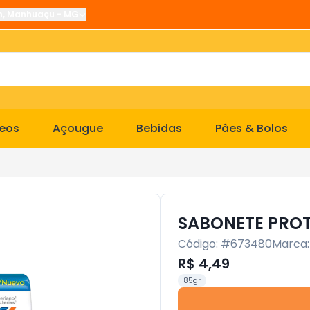
n
,
Manhuaçu
-
MG
ceos
Açougue
Bebidas
Pâes & Bolos
SABONETE PROT
Código: #
673480
Marca
R$ 4,49
85gr