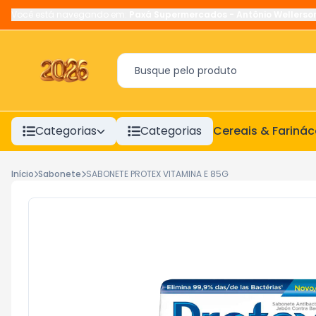
Você está navegando em:
Paxá Supermercados
-
Antônio Wellerso
Categorias
Categorias
Cereais & Fariná
Início
Sabonete
SABONETE PROTEX VITAMINA E 85G