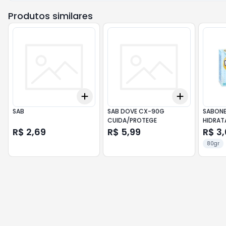
Produtos similares
Add
Add
+
3
+
5
+
10
+
3
+
5
+
SAB
SAB DOVE CX-90G
SABON
CUIDA/PROTEGE
HIDRAT
R$ 2,69
R$ 5,99
R$ 3
80gr