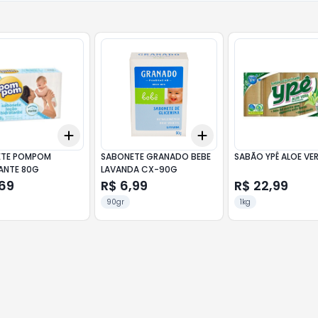
Add
Add
10
+
3
+
5
+
10
+
3
+
5
+
10
ETE POMPOM
SABONETE GRANADO BEBE
SABÃO YPÊ ALOE VE
ANTE 80G
LAVANDA CX-90G
,69
R$ 6,99
R$ 22,99
90gr
1kg