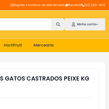
Regiões e horários de atendimento
Receitas
(33) 3331-1402
Minha conta
HortiFruti
Mercearia
 GATOS CASTRADOS PEIXE KG