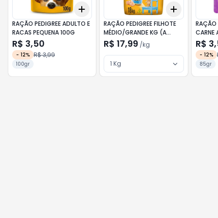
Add
Add
+
3
+
5
+
10
+
3
kg
+
5
RAÇÃO PEDIGREE ADULTO E
RAÇÃO PEDIGREE FILHOTE
RAÇÃO 
RACAS PEQUENA 100G
MÉDIO/GRANDE KG (A
CARNE 
GRANEL)
R$ 3,50
R$ 17,99
R$ 3
/
kg
R$ 3,99
-
12
%
-
12
%
1 Kg
100gr
85gr