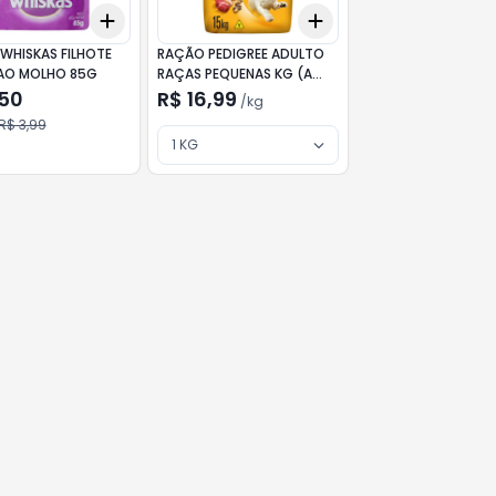
Add
Add
kg
+
3
+
5
+
10
+
3
kg
+
5
kg
WHISKAS FILHOTE
RAÇÃO PEDIGREE ADULTO
AO MOLHO 85G
RAÇAS PEQUENAS KG (A
GRANEL)
,50
R$ 16,99
/
kg
R$ 3,99
1 KG