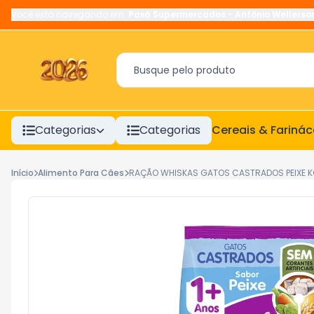
Você está navegando em:
Paxá Supermercados
-
Antônio Wellerso
Categorias
Categorias
Cereais & Fariná
Início
Alimento Para Cães
RAÇÃO WHISKAS GATOS CASTRADOS PEIXE KG