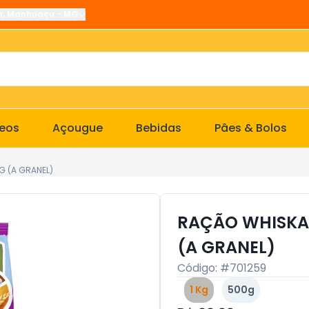
n
,
Manhuaçu
-
MG
ceos
Açougue
Bebidas
Pâes & Bolos
 (A GRANEL)
RAÇÃO WHISKAS
(A GRANEL)
Código: #
701259
1 Kg
500g