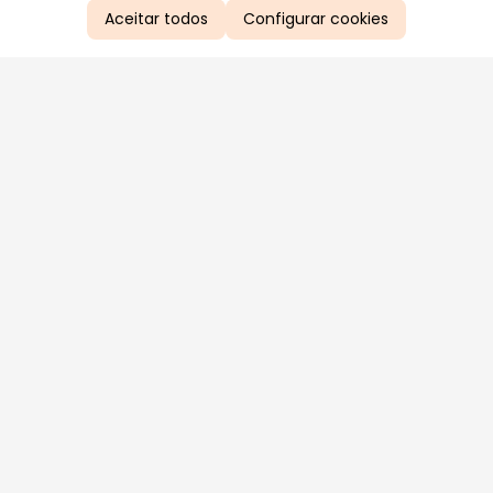
Aceitar todos
Configurar cookies
Aproveite as nossas promoções!
Cadastre seu e-mail e receba ofertas exclusivas.
QUERO RECEBER