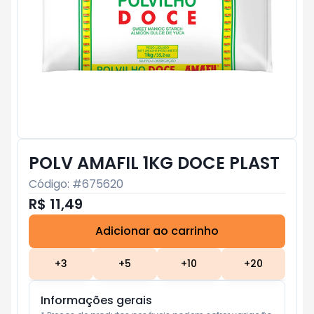
POLV AMAFIL 1KG DOCE PLAST
Código: #
675620
R$ 11,49
Adicionar ao carrinho
Subtotal:
R$ 0
+
3
+
5
+
10
+
20
Informações gerais