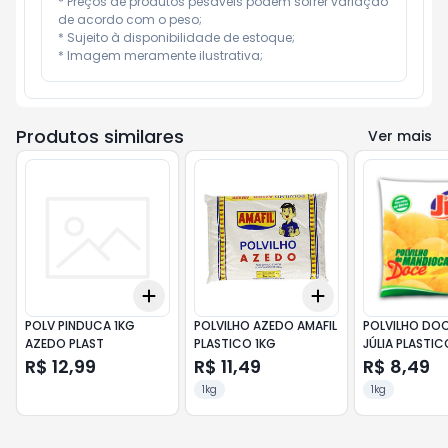
* Preços de produtos pesáveis podem sofrer variação 
de acordo com o peso;

* Sujeito à disponibilidade de estoque;

* Imagem meramente ilustrativa;
Produtos similares
Ver mais
Add
Add
+
3
+
5
+
10
+
3
+
5
+
10
POLV PINDUCA 1KG
POLVILHO AZEDO AMAFIL
POLVILHO DOCE D
AZEDO PLAST
PLASTICO 1KG
JÚLIA PLASTIC
R$ 12,99
R$ 11,49
R$ 8,49
1kg
1kg