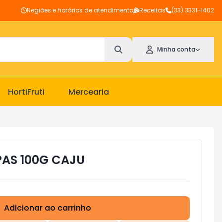
Regiões e horários de atendimento
Receitas
(33) 3331-1402
Minha conta
HortiFruti
Mercearia
AS 100G CAJU
Adicionar ao carrinho
Subtotal:
R$ 0,00