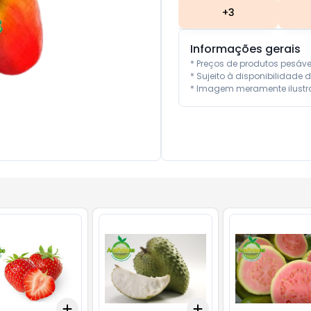
+
3
Informações gerais
* Preços de produtos pesáv
* Sujeito à disponibilidade d
* Imagem meramente ilustra
Add
Add
10
+
3
+
5
+
10
+
3
+
5
+
10