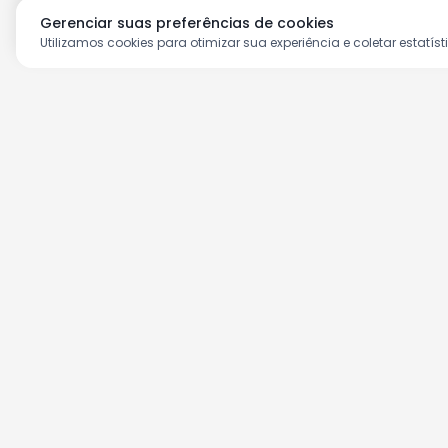
Gerenciar suas preferências de cookies
Utilizamos cookies para otimizar sua experiência e coletar estatíst
Aproveite as nossas prom
Cadastre seu e-mail e receba ofertas ex