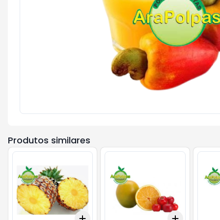
Produtos similares
Add
Add
+
3
+
5
+
10
+
3
+
5
+