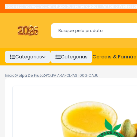
Você está navegando em:
Paxá Supermercados
-
Antônio Wellerso
Categorias
Categorias
Cereais & Fariná
Início
Polpa De Fruta
POLPA ARAPOLPAS 100G CAJU