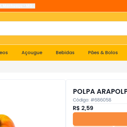
n
,
Manhuaçu
-
MG
ceos
Açougue
Bebidas
Pâes & Bolos
POLPA ARAPOLP
Código: #
686058
R$ 2,59