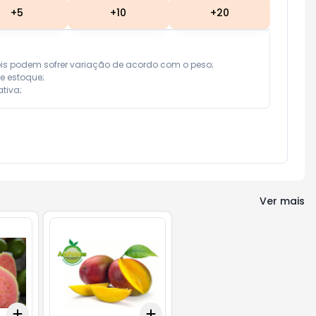
+
5
+
10
+
20
eis podem sofrer variação de acordo com o peso;

e estoque;

tiva;
Ver mais
Add
Add
+
3
+
5
+
10
+
3
+
5
+
10