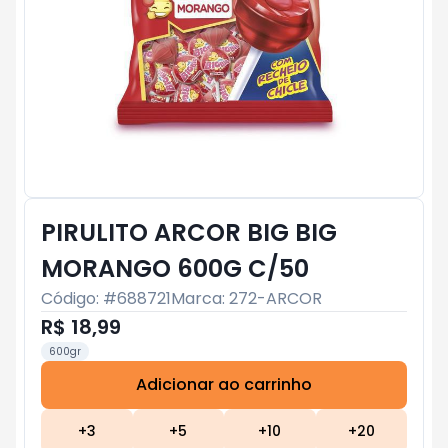
PIRULITO ARCOR BIG BIG
MORANGO 600G C/50
Código: #
688721
Marca:
272-ARCOR
R$ 18,99
600gr
Adicionar ao carrinho
Subtotal:
R$ 0
+
3
+
5
+
10
+
20