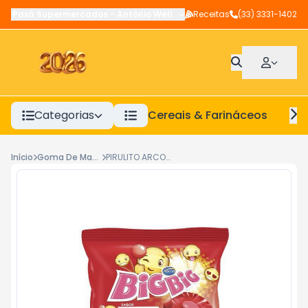
Paxá Supermercados
-
Antônio Wellerson
Receitas
,
Manhuaçu
(33) 3331-1402
-
MG
Categorias
Cereais & Farináceos
A
Início
Goma De Mascar E Bala
PIRULITO ARCOR BIG BIG MORANGO 600G C/50