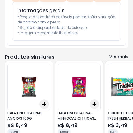
Informações gerais
* Preços de produtos pesáveis podem sofrer variação 
de acordo com o peso;

* Sujeito à disponibilidade de estoque;

* Imagem meramente ilustrativa;
Produtos similares
Ver mais
Add
Add
+
3
+
5
+
10
+
3
+
5
+
10
BALA FINI GELATINAS
BALA FINI GELATINAS
CHICLETE TRI
AMORAS 100G
MINHOCAS CITRICAS
FRESH HERBAL
100G
R$ 8,49
R$ 8,49
R$ 3,49
100gr
100gr
8gr