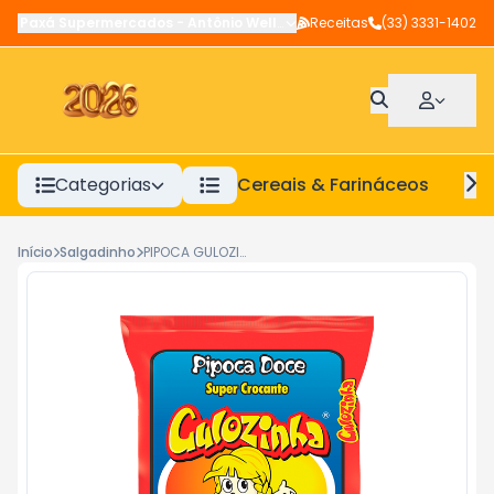
Paxá Supermercados
-
Antônio Wellerson
Receitas
,
Manhuaçu
(33) 3331-1402
-
MG
Categorias
Cereais & Farináceos
A
Início
Salgadinho
PIPOCA GULOZINHA 200G