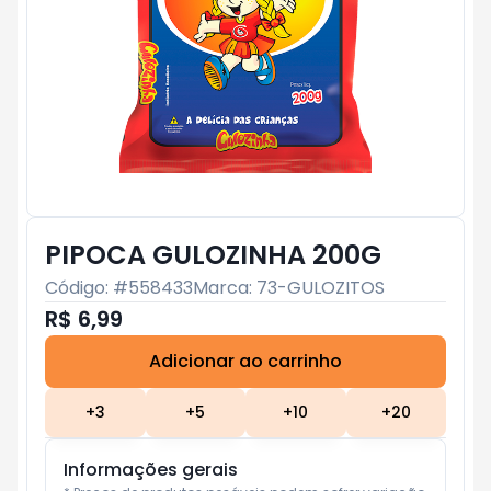
PIPOCA GULOZINHA 200G
Código: #
558433
Marca:
73-GULOZITOS
R$ 6,99
Adicionar ao carrinho
Subtotal:
R$ 0
+
3
+
5
+
10
+
20
Informações gerais