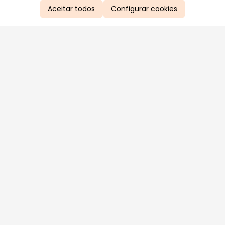
Aceitar todos
Configurar cookies
Aproveite as nossas promoções!
Cadastre seu e-mail e receba ofertas exclusivas.
QUERO RECEBER