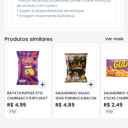
* Preços de produtos pesáveis podem sofrer variação 
de acordo com o peso;

* Sujeito à disponibilidade de estoque;

* Imagem meramente ilustrativa;
Produtos similares
Ver mais
Add
Add
+
3
+
5
+
10
+
3
+
5
+
10
BATATA RUFFLES 37G
SALGADINHO GULAO
SALGADINHO 
CHURRASCO R:RFCHU37
100G PURURUCA BACON
STICKS CHUR
R$ 4,99
R$ 4,89
R$ 2,49
57gr
50gr