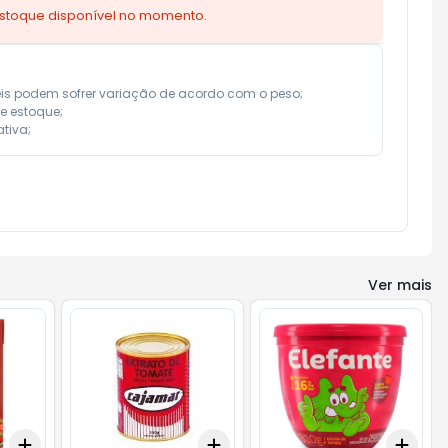
estoque disponível no momento.
eis podem sofrer variação de acordo com o peso;

e estoque;

tiva;
Ver mais
Add
Add
Add
+
3
+
5
+
10
+
3
+
5
+
10
+
3