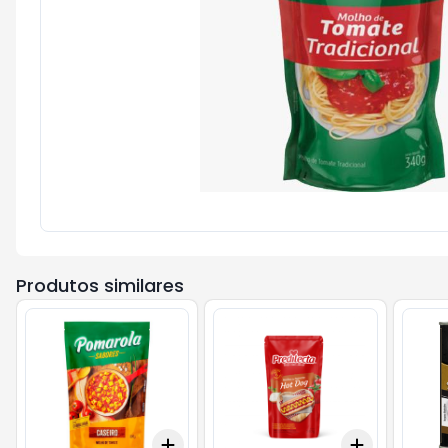
Produtos similares
Add
Add
+
3
+
5
+
10
+
3
+
5
+