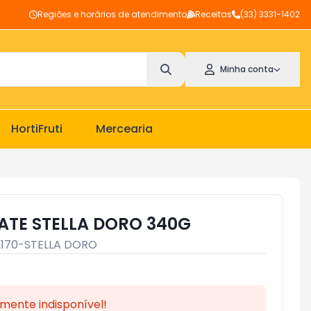
Regiões e horários de atendimento
Receitas
(33) 3331-1402
Minha conta
HortiFruti
Mercearia
TE STELLA DORO 340G
2170-STELLA DORO
mente indisponível!