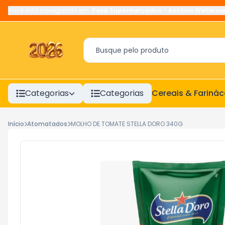
Você está navegando em:
Paxá Supermercados
-
Antônio Wellerso
Categorias
Categorias
Cereais & Fariná
Início
Atomatados
MOLHO DE TOMATE STELLA DORO 340G