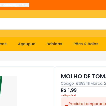
n
,
Manhuaçu
-
MG
ceos
Açougue
Bebidas
Pâes & Bolos
MOLHO DE TOMA
Código: #
693411
Marca:
R$ 1,99
Indisponível
Produto temporaria