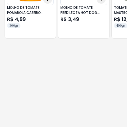
MOLHO DE TOMATE
MOLHO DE TOMATE
TOMATE
POMAROLA CASEIRO
PREDILECTA HOT DOG
MASTRO
CLÁSSICO 300G
340G
R$ 4,99
R$ 3,49
R$ 12
300gr
400gr