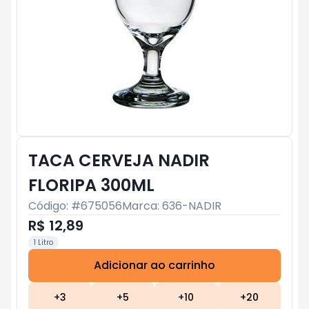
TACA CERVEJA NADIR
FLORIPA 300ML
Código: #
675056
Marca:
636-NADIR
R$ 12,89
1 Litro
Adicionar ao carrinho
Subtotal:
R$ 0
+
3
+
5
+
10
+
20