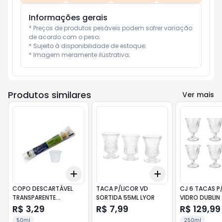
Informações gerais
* Preços de produtos pesáveis podem sofrer variação 
de acordo com o peso;

* Sujeito à disponibilidade de estoque;

* Imagem meramente ilustrativa;
Produtos similares
Ver mais
Add
Add
+
3
+
5
+
10
+
3
+
5
+
10
COPO DESCARTÁVEL
TACA P/LICOR VD
CJ 6 TACAS P
TRANSPARENTE
SORTIDA 55ML LYOR
VIDRO DUBLIN
COPOPLAST 50ML
R$ 3,29
R$ 7,99
R$ 129,99
C/100
50ml
250ml