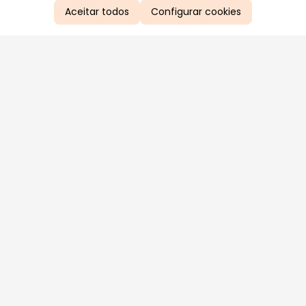
Aceitar todos
Configurar cookies
Aproveite as nossas promoções!
Cadastre seu e-mail e receba ofertas exclusivas.
QUERO RECEBER