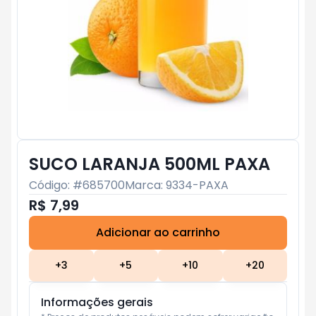
SUCO LARANJA 500ML PAXA
Código: #
685700
Marca:
9334-PAXA
R$ 7,99
Adicionar ao carrinho
Subtotal:
R$ 0
+
3
+
5
+
10
+
20
Informações gerais