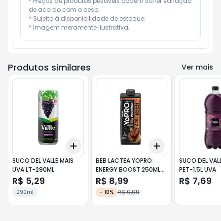
* Preços de produtos pesáveis podem sofrer variação 
de acordo com o peso;

* Sujeito à disponibilidade de estoque;

* Imagem meramente ilustrativa;
Produtos similares
Ver mais
Add
Add
+
3
+
5
+
10
+
3
+
5
+
10
SUCO DEL VALLE MAIS
BEB LACTEA YOPRO
SUCO DEL VAL
UVA LT-290ML
ENERGY BOOST 250ML
PET-1.5L UVA
CAPPUC 15G PROT
R$ 5,29
R$ 8,99
R$ 7,69
R$ 9,99
290ml
-
10
%