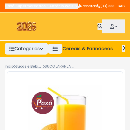
Paxá Supermercados
-
Antônio Wellerson
Receitas
,
Manhuaçu
(33) 3331-1402
-
MG
Categorias
Cereais & Farináceos
A
Início
Sucos e Bebidas Prontas
SUCO LARANJA 500ML PAXA