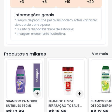
+
3
+
5
+
10
+
20
Informações gerais
* Preços de produtos pesáveis podem sofrer variação 
de acordo com o peso;

* Sujeito à disponibilidade de estoque;

* Imagem meramente ilustrativa;
Produtos similares
Ver mais
Add
Add
+
3
+
5
+
10
+
3
+
5
+
10
SHAMPOO PALMOLIVE
SHAMPOO ELSEVE
SHAMPOO PAL
NUTRI LISS 350ML
REPARAÇÃO TOTAL 5
DETOX ENERG
200ML
R$ 12,99
R$ 18,99
R$ 12,99