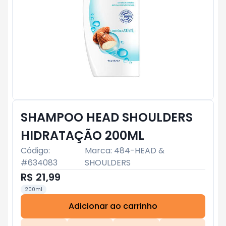
SHAMPOO HEAD SHOULDERS
HIDRATAÇÃO 200ML
Código:
Marca:
484-HEAD &
#
634083
SHOULDERS
R$ 21,99
200ml
Adicionar ao carrinho
Subtotal:
R$ 0