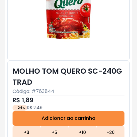
MOLHO TOM QUERO SC-240G
TRAD
Código: #
763844
R$ 1,89
R$ 2,49
-
24
%
Adicionar ao carrinho
Subtotal:
R$ 0
+
3
+
5
+
10
+
20