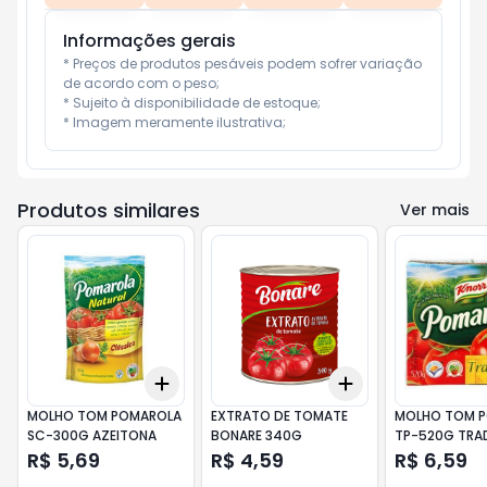
Informações gerais
* Preços de produtos pesáveis podem sofrer variação 
de acordo com o peso;

* Sujeito à disponibilidade de estoque;

* Imagem meramente ilustrativa;
Produtos similares
Ver mais
Add
Add
+
3
+
5
+
10
+
3
+
5
+
10
MOLHO TOM POMAROLA
EXTRATO DE TOMATE
MOLHO TOM 
SC-300G AZEITONA
BONARE 340G
TP-520G TRAD
R$ 5,69
R$ 4,59
R$ 6,59