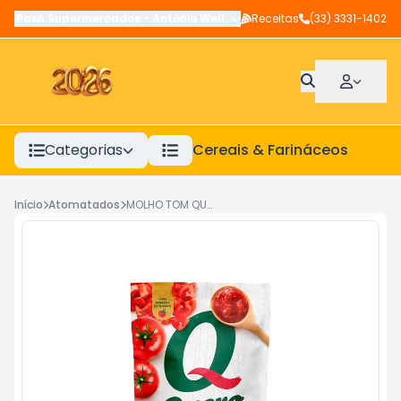
Paxá Supermercados
-
Antônio Wellerson
Receitas
,
Manhuaçu
(33) 3331-1402
-
MG
Categorias
Cereais & Farináceos
A
Início
Atomatados
MOLHO TOM QUERO SC-240G TRAD