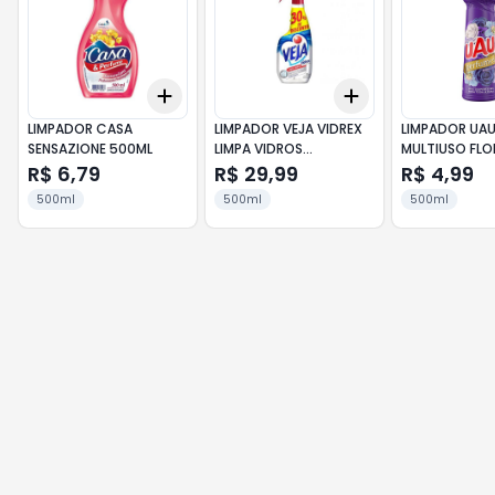
Add
Add
+
3
+
5
+
10
+
3
+
5
+
10
LIMPADOR CASA
LIMPADOR VEJA VIDREX
LIMPADOR UA
SENSAZIONE 500ML
LIMPA VIDROS
MULTIUSO FLO
TRADICIONAL 500ML
FOLHAS 500M
R$ 6,79
R$ 29,99
R$ 4,99
500ml
500ml
500ml