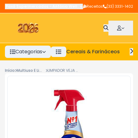
Paxá Supermercados
-
Antônio Wellerson
Receitas
,
Manhuaçu
(33) 3331-1402
-
MG
Categorias
Cereais & Farináceos
A
Início
Multiuso E Limpador
LIMPADOR VEJA VIDREX TRADICIONAL 500ML