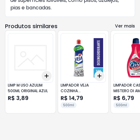
de superfícies laváveis, como pisos, azulejos, 
pias e bancadas.
Produtos similares
Ver mais
Add
Add
+
3
+
5
+
10
+
3
+
5
+
10
LIMP M USO AZULIM
LIMPADOR VEJA
LIMPADOR CA
500ML ORIGINAL AZUL
COZINHA
MISTERO DI A
DESENGORDURANTE
500ML
R$ 3,89
R$ 14,79
R$ 6,79
LIMÃO 500ML
500ml
500ml