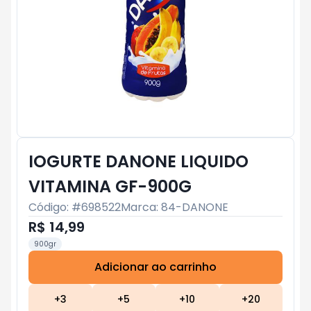
IOGURTE DANONE LIQUIDO
VITAMINA GF-900G
Código: #
698522
Marca:
84-DANONE
R$ 14,99
900gr
Adicionar ao carrinho
Subtotal:
R$ 0
+
3
+
5
+
10
+
20