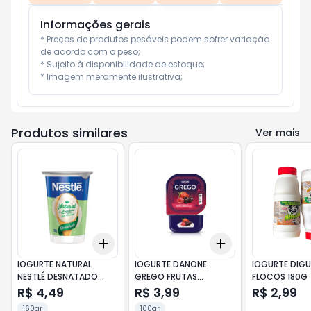
Informações gerais
* Preços de produtos pesáveis podem sofrer variação 
de acordo com o peso;

* Sujeito à disponibilidade de estoque;

* Imagem meramente ilustrativa;
Produtos similares
Ver mais
Add
Add
+
3
+
5
+
10
+
3
+
5
+
10
IOGURTE NATURAL
IOGURTE DANONE
IOGURTE DIG
NESTLÉ DESNATADO
GREGO FRUTAS
FLOCOS 180G
160G
VERMELHAS 100G
R$ 4,49
R$ 3,99
R$ 2,99
160gr
100gr