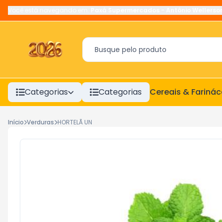
Você está navegando em:
Paxá Supermercados
-
Antônio Wellerso
Categorias
Categorias
Cereais & Fariná
Início
Verduras
HORTELÃ UN