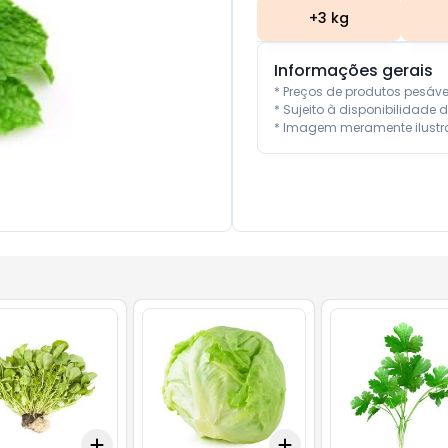
+
3
kg
Informações gerais
* Preços de produtos pesáv
* Sujeito à disponibilidade d
* Imagem meramente ilustra
Add
Add
kg
+
3
kg
+
5
kg
+
3
kg
+
5
kg