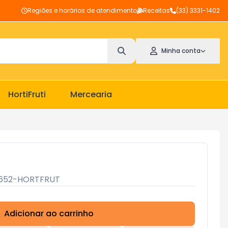
Regiões e horários de atendimento
Receitas
(33) 3331-1402
Minha conta
HortiFruti
Mercearia
652-HORTFRUT
Adicionar ao carrinho
Subtotal:
R$ 0,00