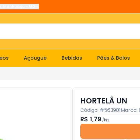
n
,
Manhuaçu
-
MG
ceos
Açougue
Bebidas
Pâes & Bolos
HORTELÃ UN
Código: #
563901
Marca:
R$ 1,79
/
kg