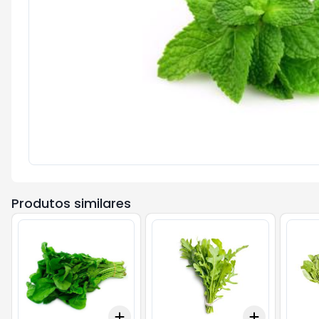
Produtos similares
Add
Add
+
3
kg
+
5
kg
+
3
kg
+
5