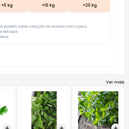
+
5
kg
+
10
kg
+
20
kg
eis podem sofrer variação de acordo com o peso;

e estoque;

tiva;
Ver mais
Add
Add
Add
+
3
kg
+
5
kg
+
3
kg
+
5
kg
+
3