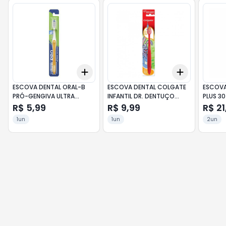
Add
Add
+
3
+
5
+
10
+
3
+
5
+
ESCOVA DENTAL ORAL-B
ESCOVA DENTAL COLGATE
ESCOVA
PRÓ-GENGIVA ULTRA
INFANTIL DR. DENTUÇO
PLUS 30
MACIA
EXTRA MACIA
R$ 5,99
R$ 9,99
R$ 21
1un
1un
2un