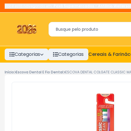
Você está navegando em:
Paxá Supermercados
-
Antônio Wellerso
Categorias
Categorias
Cereais & Fariná
Início
Escova Dental E Fio Dental
ESCOVA DENTAL COLGATE CLASSIC M