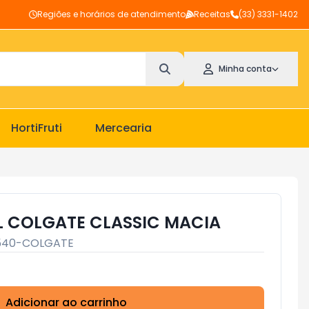
Regiões e horários de atendimento
Receitas
(33) 3331-1402
Minha conta
HortiFruti
Mercearia
 COLGATE CLASSIC MACIA
540-COLGATE
Adicionar ao carrinho
Subtotal:
R$ 0,00