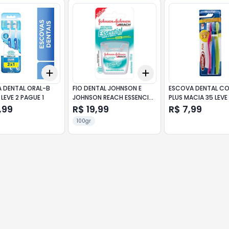
Add
Add
10
+
3
+
5
+
10
+
3
+
5
+
10
 DENTAL ORAL-B
FIO DENTAL JOHNSON E
ESCOVA DENTAL C
 LEVE 2 PAGUE 1
JOHNSON REACH ESSENCIAL
PLUS MACIA 35 LEVE
MENTA 100M
PAGUE 2
,99
R$ 19,99
R$ 7,99
100gr