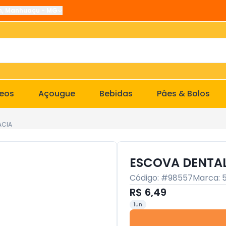
n
,
Manhuaçu
-
MG
ceos
Açougue
Bebidas
Pâes & Bolos
ACIA
ESCOVA DENTAL
Código: #
98557
Marca:
R$ 6,49
1un