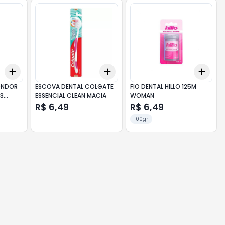
Add
Add
Add
+
3
+
5
+
10
+
3
+
5
+
10
+
3
ONDOR
ESCOVA DENTAL COLGATE
FIO DENTAL HILLO 125M
 3
ESSENCIAL CLEAN MACIA
WOMAN
R$ 6,49
R$ 6,49
100gr