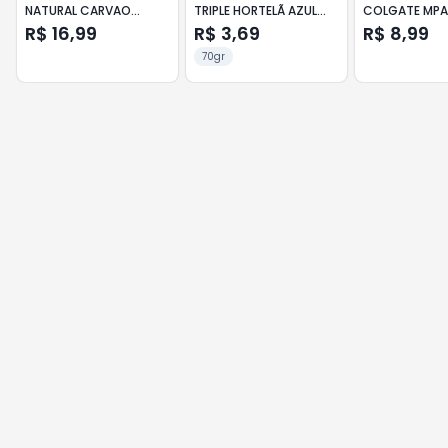
NATURAL CARVAO
TRIPLE HORTELÃ AZUL
COLGATE MPA
ATIVADO
70G
REFRESCO 180
R$ 16,99
R$ 3,69
R$ 8,99
70gr