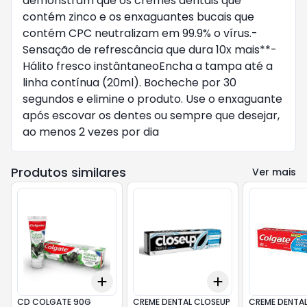
demonstram que os cremes dentais que 
contém zinco e os enxaguantes bucais que 
contém CPC neutralizam em 99.9% o vírus.- 
Sensação de refrescância que dura 10x mais**- 
Hálito fresco instântaneoEncha a tampa até a 
linha contínua (20ml). Bocheche por 30 
segundos e elimine o produto. Use o enxaguante 
após escovar os dentes ou sempre que desejar, 
ao menos 2 vezes por dia
Produtos similares
Ver mais
Add
Add
+
3
+
5
+
10
+
3
+
5
+
10
CD COLGATE 90G
CREME DENTAL CLOSEUP
CREME DENTA