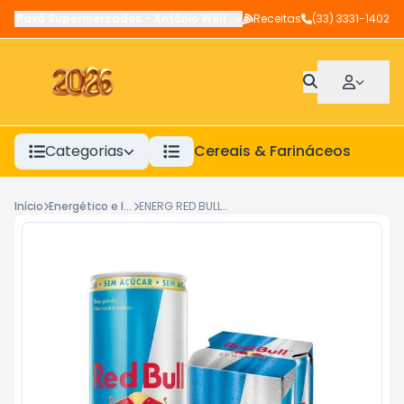
Paxá Supermercados
-
Antônio Wellerson
Receitas
,
Manhuaçu
(33) 3331-1402
-
MG
Categorias
Cereais & Farináceos
A
Início
Energético e Ice
ENERG RED BULL ZERO LT-250ML