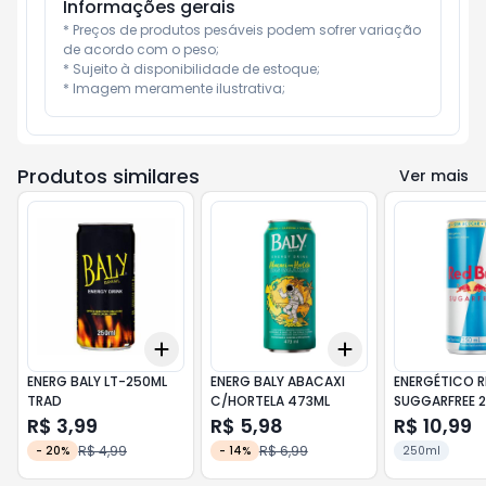
Informações gerais
* Preços de produtos pesáveis podem sofrer variação 
de acordo com o peso;

* Sujeito à disponibilidade de estoque;

* Imagem meramente ilustrativa;
Produtos similares
Ver mais
Add
Add
+
3
+
5
+
10
+
3
+
5
+
10
ENERG BALY LT-250ML
ENERG BALY ABACAXI
ENERGÉTICO R
TRAD
C/HORTELA 473ML
SUGGARFREE 
R$ 3,99
R$ 5,98
R$ 10,99
R$ 4,99
R$ 6,99
-
20
%
-
14
%
250ml