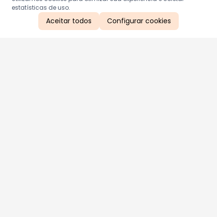
estatísticas de uso.
Aceitar todos
Configurar cookies
Aproveite as nossas promoções!
Cadastre seu e-mail e receba ofertas exclusivas.
QUERO RECEBER