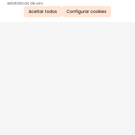
estatísticas de uso.
Aceitar todos
Configurar cookies
Aproveite as nossas promoções!
Cadastre seu e-mail e receba ofertas exclusivas.
QUERO RECEBER