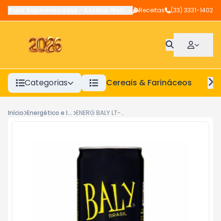
Paxá Supermercados
-
Antônio Wellerson
Receitas
,
Manhuaçu
(33) 3331-1402
-
MG
Categorias
Cereais & Farináceos
A
Início
Energético e Ice
ENERG BALY LT-250ML TRAD