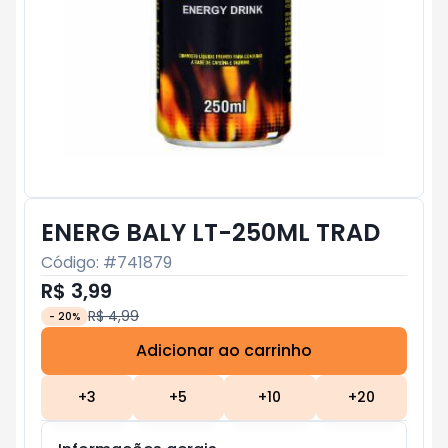
ENERG BALY LT-250ML TRAD
Código: #
741879
R$ 3,99
R$ 4,99
-
20
%
Adicionar ao carrinho
Subtotal:
R$ 0
+
3
+
5
+
10
+
20