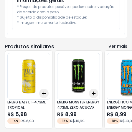
Informações gerais
* Preços de produtos pesáveis podem sofrer variação 
de acordo com o peso;

* Sujeito à disponibilidade de estoque;

* Imagem meramente ilustrativa;
Produtos similares
Ver mais
Add
Add
+
3
+
5
+
10
+
3
+
5
+
10
ENERG BALY LT-473ML
ENERG MONSTER ENERGY
ENERGÉTICO 
TROPICAL
473ML ZERO ACUCAR
ENERGY MONGO LOCO
473ML
R$ 5,98
R$ 8,99
R$ 8,99
R$ 6,99
R$ 10,99
R$ 10,
-
14
%
-
18
%
-
18
%