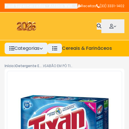
Paxá Supermercados
-
Antônio Wellerson
Receitas
,
Manhuaçu
(33) 3331-1402
-
MG
Categorias
Cereais & Farináceos
A
Início
Detergente Em Pó
SABÃO EM PÓ TIXAN PRIMAVERA 400G