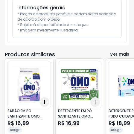
Informações gerais
* Preços de produtos pesáveis podem sofrer variação 
de acordo com o peso;

* Sujeito à disponibilidade de estoque;

* Imagem meramente ilustrativa;
Produtos similares
Ver mais
Add
Add
+
3
+
5
+
10
+
3
+
5
+
10
SABÃO EM PÓ
DETERGENTE EM PÓ
DETERGENTE 
SANITIZANTE OMO
SANITIZANTE OMO
PURO CUIDAD
LAVANDA PERFEITA 800G
LAVANDA PERFEITA 800G
800G
R$ 16,99
R$ 16,99
R$ 18,99
800gr
800gr