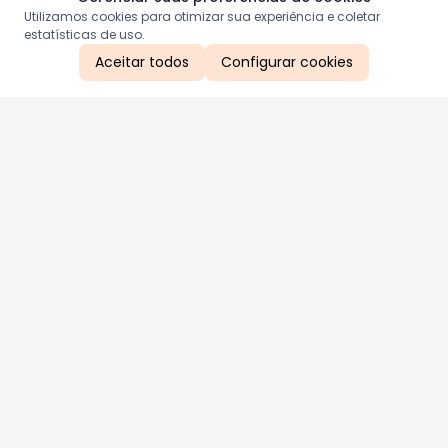
Utilizamos cookies para otimizar sua experiência e coletar
estatísticas de uso.
Aceitar todos
Configurar cookies
Aproveite as nossas promoções!
Cadastre seu e-mail e receba ofertas exclusivas.
QUERO RECEBER