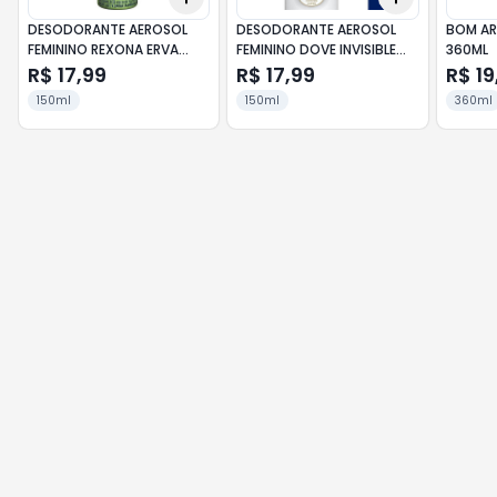
DESODORANTE AEROSOL
DESODORANTE AEROSOL
BOM AR
FEMININO REXONA ERVA
FEMININO DOVE INVISIBLE
360ML
DOCE 90G
DRY 89G
R$ 17,99
R$ 17,99
R$ 19
150ml
150ml
360ml