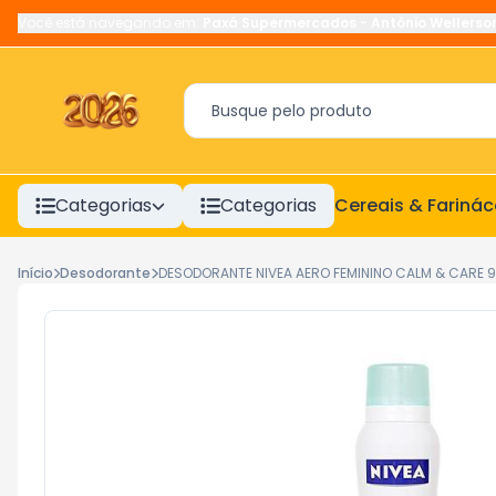
Você está navegando em:
Paxá Supermercados
-
Antônio Wellerso
Categorias
Categorias
Cereais & Fariná
Início
Desodorante
DESODORANTE NIVEA AERO FEMININO CALM & CARE 