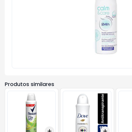
Produtos similares
Add
Add
+
3
+
5
+
10
+
3
+
5
+