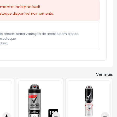
mente indisponível!
estoque disponível no momento.
eis podem sofrer variação de acordo com o peso;

e estoque;

tiva;
Ver mais
Add
Add
Add
+
3
+
5
+
10
+
3
+
5
+
10
+
3