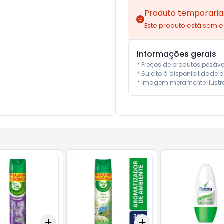
Produto temporaria
Este produto está sem 
Informações gerais
* Preços de produtos pesáv
* Sujeito à disponibilidade d
* Imagem meramente ilustra
Add
Add
10
+
3
+
5
+
10
+
3
+
5
+
10