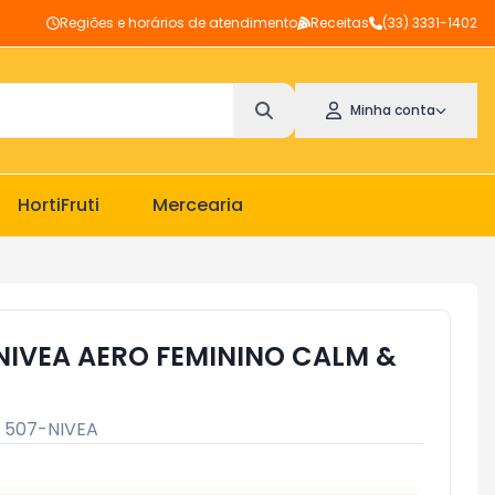
Regiões e horários de atendimento
Receitas
(33) 3331-1402
Minha conta
HortiFruti
Mercearia
IVEA AERO FEMININO CALM &
:
507-NIVEA