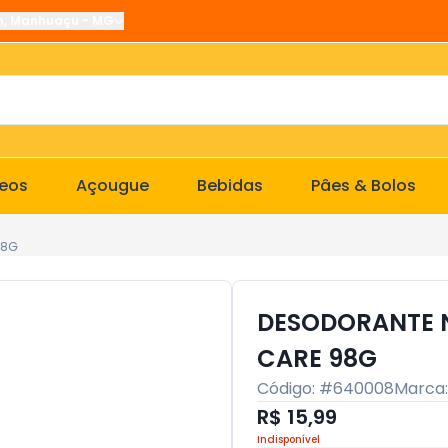
n
,
Manhuaçu
-
MG
ceos
Açougue
Bebidas
Pâes & Bolos
98G
DESODORANTE N
CARE 98G
Código: #
640008
Marca
R$ 15,99
Indisponível