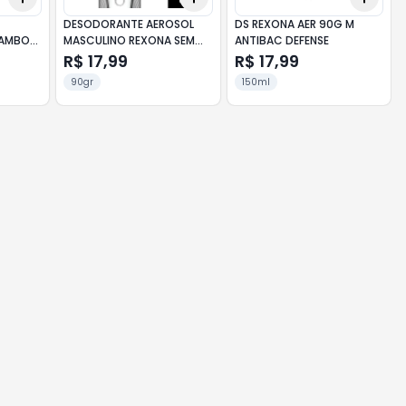
L
DESODORANTE AEROSOL
DS REXONA AER 90G M
BAMBOO
MASCULINO REXONA SEM
ANTIBAC DEFENSE
PERFUME 90G
R$ 17,99
R$ 17,99
90gr
150ml