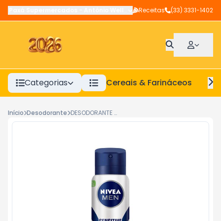
Paxá Supermercados
-
Antônio Wellerson
Receitas
,
Manhuaçu
(33) 3331-1402
-
MG
Categorias
Cereais & Farináceos
A
Início
Desodorante
DESODORANTE AEROSOL NIVEA MEN SENSITIVE PROTECT 90G