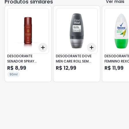
Produtos similares
Ver mais
Add
Add
+
3
+
5
+
10
+
3
+
5
+
10
DESODORANTE
DESODORANTE DOVE
DESODORANTE
SENADOR SPRAY
MEN CARE ROLL SEM
FEMININO REX
CLASSIC 90ML
PERFUME MASCULINO
BAMBOO 50M
R$ 8,99
R$ 12,99
R$ 11,99
50ML
90ml