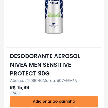
DESODORANTE AEROSOL
NIVEA MEN SENSITIVE
PROTECT 90G
Código: #
596046
Marca:
507-NIVEA
R$ 15,99
150ml
Adicionar ao carrinho
Subtotal:
R$ 0