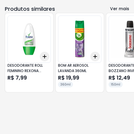
Produtos similares
Ver mais
Add
Add
+
3
+
5
+
10
+
3
+
5
+
10
DESODORANTE ROLL
BOM AR AEROSOL
DESODORANTE
FEMININO REXONA
LAVANDA 360ML
BOZZANO INVI
BAMBOO 30ML
R$ 7,99
R$ 19,99
R$ 12,49
360ml
150ml