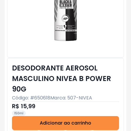
DESODORANTE AEROSOL
MASCULINO NIVEA B POWER
90G
Código: #
650618
Marca:
507-NIVEA
R$ 15,99
150ml
Adicionar ao carrinho
Subtotal:
R$ 0