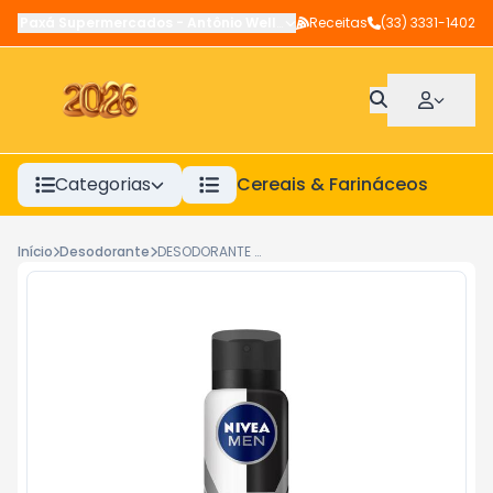
Paxá Supermercados
-
Antônio Wellerson
Receitas
,
Manhuaçu
(33) 3331-1402
-
MG
Categorias
Cereais & Farináceos
A
Início
Desodorante
DESODORANTE AEROSOL MASCULINO NIVEA B POWER 90G