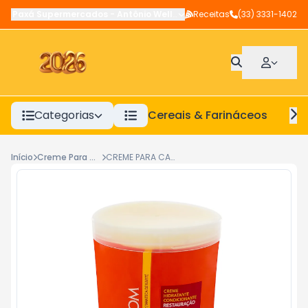
Paxá Supermercados
-
Antônio Wellerson
Receitas
,
Manhuaçu
(33) 3331-1402
-
MG
Categorias
Cereais & Farináceos
A
Início
Creme Para Cabelo
CREME PARA CABELOS KANECHOMN MANTEIGA DE KARITÉ 1KG