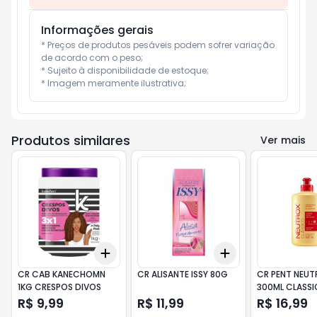
Informações gerais
* Preços de produtos pesáveis podem sofrer variação 
de acordo com o peso;

* Sujeito à disponibilidade de estoque;

* Imagem meramente ilustrativa;
Produtos similares
Ver mais
Add
Add
+
3
+
5
+
10
+
3
+
5
+
10
CR CAB KANECHOMN
CR ALISANTE ISSY 80G
CR PENT NEU
1KG CRESPOS DIVOS
300ML CLASS
R$ 9,99
R$ 11,99
R$ 16,99