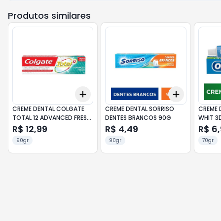
Produtos similares
Add
Add
+
3
+
5
+
10
+
3
+
5
+
CREME DENTAL COLGATE
CREME DENTAL SORRISO
CREME 
TOTAL 12 ADVANCED FRESH
DENTES BRANCOS 90G
WHIT 3D
90G
70G
R$ 12,99
R$ 4,49
R$ 6
90gr
90gr
70gr