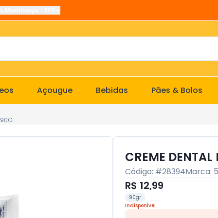
n
,
Manhuaçu
-
MG
ceos
Açougue
Bebidas
Pâes & Bolos
 90G
CREME DENTAL 
Código: #
28394
Marca:
R$ 12,99
90gr
Indisponível