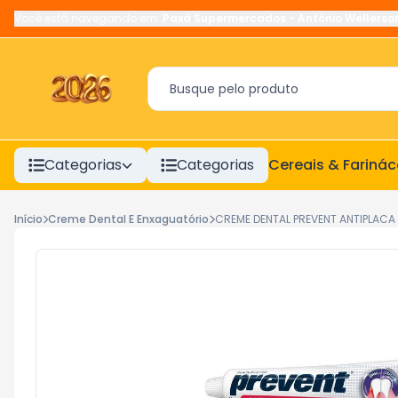
Você está navegando em:
Paxá Supermercados
-
Antônio Wellerso
Categorias
Categorias
Cereais & Fariná
Início
Creme Dental E Enxaguatório
CREME DENTAL PREVENT ANTIPLACA