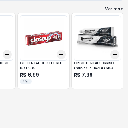
Ver mais
Add
Add
Add
+
3
+
5
+
10
+
3
+
5
+
10
+
3
500ML
GEL DENTAL CLOSEUP RED
CREME DENTAL SORRISO
HOT 90G
CARVAO ATIVADO 60G
R$ 6,99
R$ 7,99
90gr