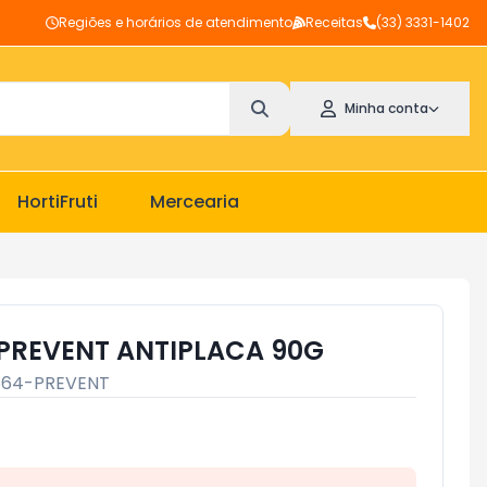
Regiões e horários de atendimento
Receitas
(33) 3331-1402
Minha conta
HortiFruti
Mercearia
PREVENT ANTIPLACA 90G
564-PREVENT