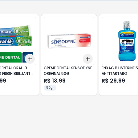
Add
Add
10
+
3
+
5
+
10
+
3
+
5
+
10
DENTAL ORAL-B
CREME DENTAL SENSODYNE
ENXAG B LISTERINE 
 FRESH BRILLIANT
ORIGINAL 50G
ANTITARTARO
,99
R$ 13,99
R$ 29,99
50gr