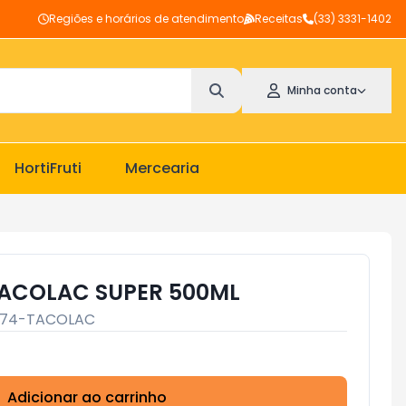
Regiões e horários de atendimento
Receitas
(33) 3331-1402
Minha conta
HortiFruti
Mercearia
TACOLAC SUPER 500ML
74-TACOLAC
Adicionar ao carrinho
Subtotal:
R$ 0,00