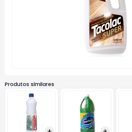
Produtos similares
Add
Add
+
3
+
5
+
10
+
3
+
5
+