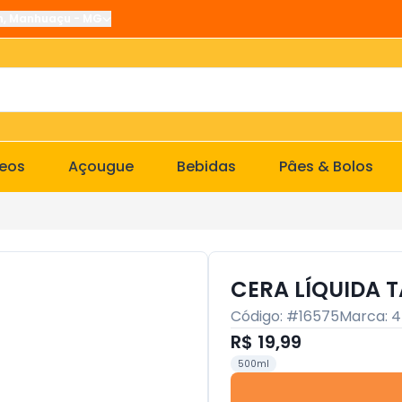
n
,
Manhuaçu
-
MG
ceos
Açougue
Bebidas
Pâes & Bolos
CERA LÍQUIDA 
Código: #
16575
Marca:
4
R$ 19,99
500ml