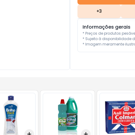
+
3
Informações gerais
* Preços de produtos pesáv
* Sujeito à disponibilidade d
* Imagem meramente ilustra
Add
Add
10
+
3
+
5
+
10
+
3
+
5
+
10