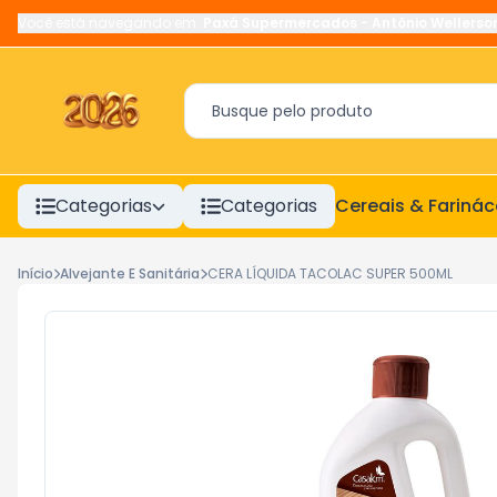
Você está navegando em:
Paxá Supermercados
-
Antônio Wellerso
Categorias
Categorias
Cereais & Fariná
Início
Alvejante E Sanitária
CERA LÍQUIDA TACOLAC SUPER 500ML