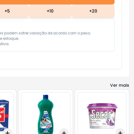
+
5
+
10
+
20
eis podem sofrer variação de acordo com o peso;

e estoque;

tiva;
Ver mais
Add
Add
Add
+
3
+
5
+
10
+
3
+
5
+
10
+
3