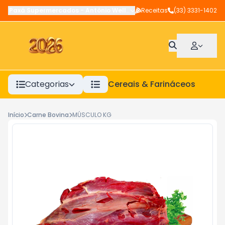
Paxá Supermercados
-
Antônio Wellerson
Receitas
,
Manhuaçu
(33) 3331-1402
-
MG
Categorias
Cereais & Farináceos
A
Início
Carne Bovina
MÚSCULO KG