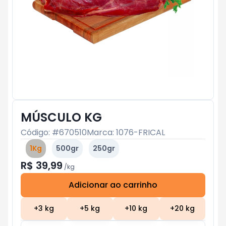
MÚSCULO KG
Código: #
670510
Marca:
1076-FRICAL
1Kg
500gr
250gr
R$ 39,99
/
kg
Adicionar ao carrinho
Subtotal:
R$ 0
+
3
kg
+
5
kg
+
10
kg
+
20
kg