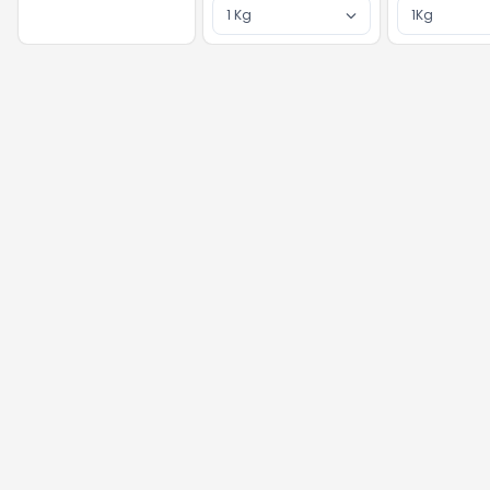
1 Kg
1Kg