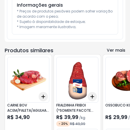
Informações gerais
* Preços de produtos pesáveis podem sofrer variação 
de acordo com o peso;

* Sujeito à disponibilidade de estoque;

* Imagem meramente ilustrativa;
Produtos similares
Ver mais
Add
Add
+
3
+
5
+
10
+
3
kg
+
5
kg
CARNE BOV
FRALDINHA FRIBOI
OSSOBUCO K
ACEM/PALETA/AGULHA
(*SOMENTE PACOTE
KG
FECHADO COM PESO
R$ 34,90
R$ 39,99
R$ 29,99
/
kg
/
VARIÁVEL) / KG
R$ 49,99
-
20
%