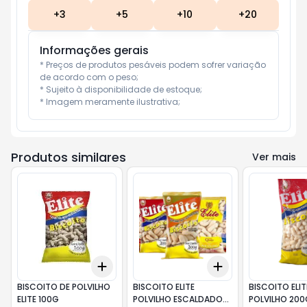
+
3
+
5
+
10
+
20
Informações gerais
* Preços de produtos pesáveis podem sofrer variação 
de acordo com o peso;

* Sujeito à disponibilidade de estoque;

* Imagem meramente ilustrativa;
Produtos similares
Ver mais
Add
Add
+
3
+
5
+
10
+
3
+
5
+
10
BISCOITO DE POLVILHO
BISCOITO ELITE
BISCOITO ELIT
ELITE 100G
POLVILHO ESCALDADO
POLVILHO 200