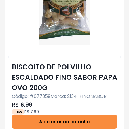
BISCOITO DE POLVILHO
ESCALDADO FINO SABOR PAPA
OVO 200G
Código: #
677359
Marca:
2134-FINO SABOR
R$ 6,99
R$ 7,99
-
13
%
Adicionar ao carrinho
Subtotal:
R$ 0