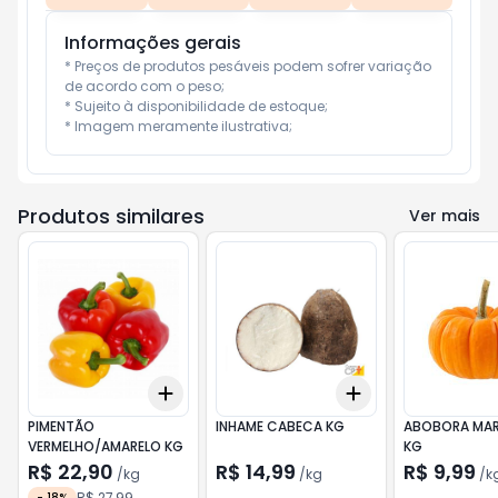
Informações gerais
* Preços de produtos pesáveis podem sofrer variação 
de acordo com o peso;

* Sujeito à disponibilidade de estoque;

* Imagem meramente ilustrativa;
Produtos similares
Ver mais
Add
Add
+
3
kg
+
5
kg
+
3
kg
+
5
kg
PIMENTÃO
INHAME CABECA KG
ABOBORA MA
VERMELHO/AMARELO KG
KG
R$ 22,90
R$ 14,99
R$ 9,99
/
kg
/
kg
/
k
R$ 27,99
-
18
%