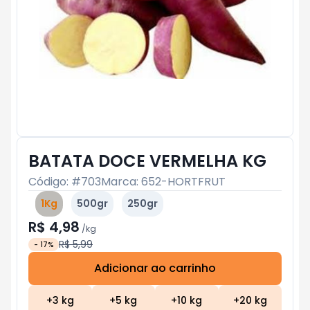
BATATA DOCE VERMELHA KG
Código: #
703
Marca:
652-HORTFRUT
1Kg
500gr
250gr
R$ 4,98
/
kg
R$ 5,99
-
17
%
Adicionar ao carrinho
Subtotal:
R$ 0
+
3
kg
+
5
kg
+
10
kg
+
20
kg