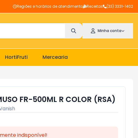
Regiões e horários de atendimento
Receitas
(33) 3331-1402
Minha conta
HortiFruti
Mercearia
MUSO FR-500ML R COLOR (RSA)
Vanish
mente indisponível!