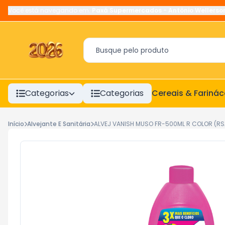
Você está navegando em:
Paxá Supermercados
-
Antônio Wellerso
Categorias
Categorias
Cereais & Fariná
Início
Alvejante E Sanitária
ALVEJ VANISH MUSO FR-500ML R COLOR (RS