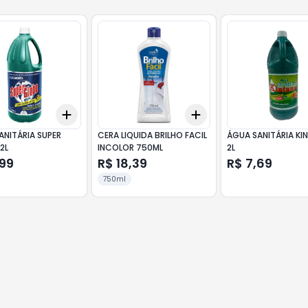
Add
Add
10
+
3
+
5
+
10
+
3
+
5
+
10
ANITÁRIA SUPER
CERA LIQUIDA BRILHO FACIL
ÁGUA SANITÁRIA KI
2L
INCOLOR 750ML
2L
,99
R$ 18,39
R$ 7,69
750ml