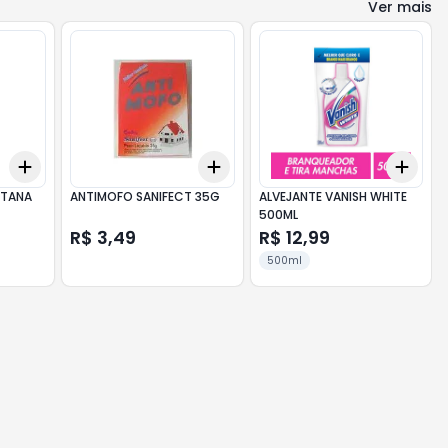
Ver mais
Add
Add
Add
+
3
+
5
+
10
+
3
+
5
+
10
+
3
NTANA
ANTIMOFO SANIFECT 35G
ALVEJANTE VANISH WHITE
500ML
R$ 3,49
R$ 12,99
500ml