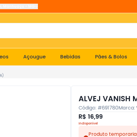
n
,
Manhuaçu
-
MG
ceos
Açougue
Bebidas
Pâes & Bolos
A)
ALVEJ VANISH 
Código: #
691780
Marca:
R$ 16,99
Indisponível
Produto temporaria