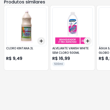
Produtos similares
Add
Add
+
3
+
5
+
10
+
3
+
5
+
CLORO KINTANA 2L
ALVEJANTE VANISH WHITE
ÁGUA S
SEM CLORO 500ML
GLOBO 
R$ 9,49
R$ 16,99
R$ 8
500ml