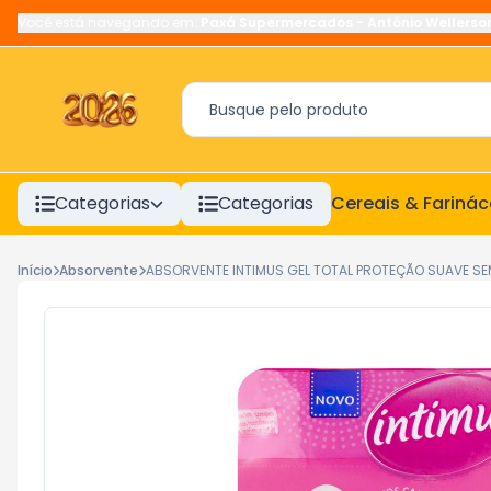
Você está navegando em:
Paxá Supermercados
-
Antônio Wellerso
Categorias
Categorias
Cereais & Fariná
Início
Absorvente
ABSORVENTE INTIMUS GEL TOTAL PROTEÇÃO SUAVE SE