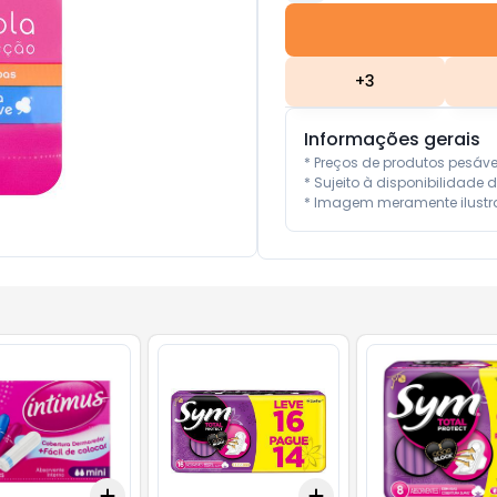
+
3
Informações gerais
* Preços de produtos pesáv
* Sujeito à disponibilidade d
* Imagem meramente ilustra
Add
Add
10
+
3
+
5
+
10
+
3
+
5
+
10