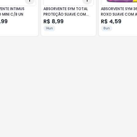
ENTE INTIMUS
ABSORVENTE SYM TOTAL
ABSORVENTE SYM 3
 MINI C/8 UN
PROTEÇÃO SUAVE COM
ROXO SUAVE COM 
ABAS C/16 UN
C/8 UN
,99
R$ 8,99
R$ 4,59
14un
8un