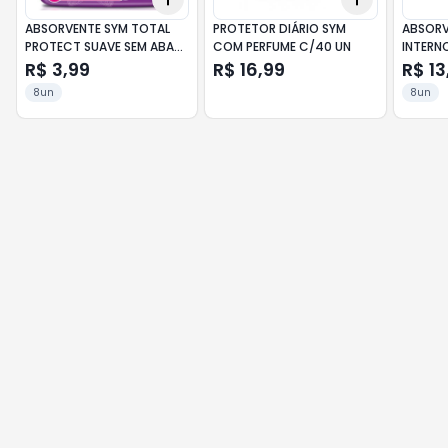
ABSORVENTE SYM TOTAL
PROTETOR DIÁRIO SYM
ABSORV
PROTECT SUAVE SEM ABAS
COM PERFUME C/40 UN
INTERNO
C/8 UN
R$ 3,99
R$ 16,99
R$ 13
8un
8un