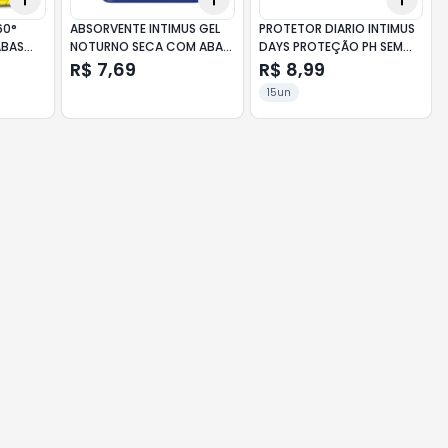
60°
ABSORVENTE INTIMUS GEL
PROTETOR DIARIO INTIMUS
ABAS
NOTURNO SECA COM ABAS
DAYS PROTEÇÃO PH SEM
C/8 UN
ABAS C/15 UN
R$ 7,69
R$ 8,99
15un