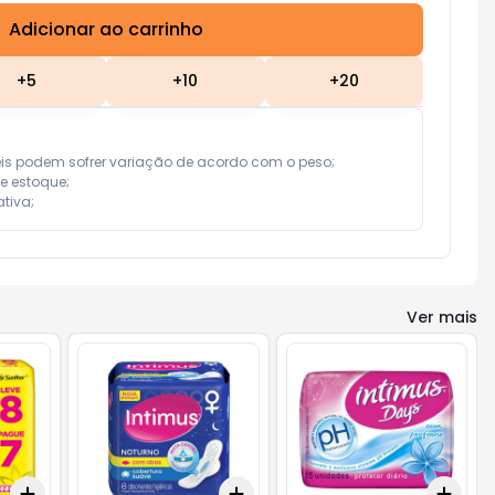
Adicionar ao carrinho
Subtotal:
R$ 0,00
+
5
+
10
+
20
eis podem sofrer variação de acordo com o peso;

e estoque;

tiva;
Ver mais
Add
Add
Add
+
3
+
5
+
10
+
3
+
5
+
10
+
3