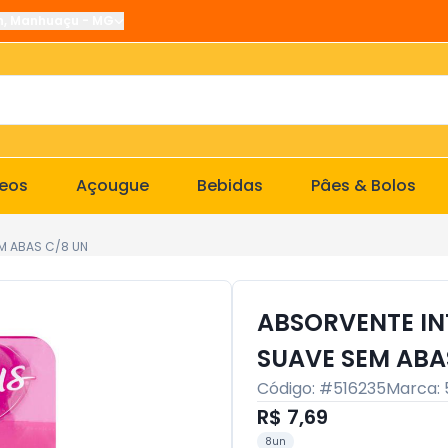
n
,
Manhuaçu
-
MG
ceos
Açougue
Bebidas
Pâes & Bolos
M ABAS C/8 UN
ABSORVENTE IN
SUAVE SEM ABA
Código: #
516235
Marca:
R$ 7,69
8un