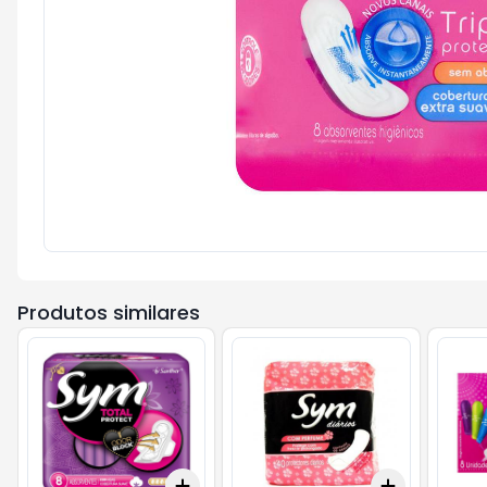
Produtos similares
Add
Add
+
3
+
5
+
10
+
3
+
5
+