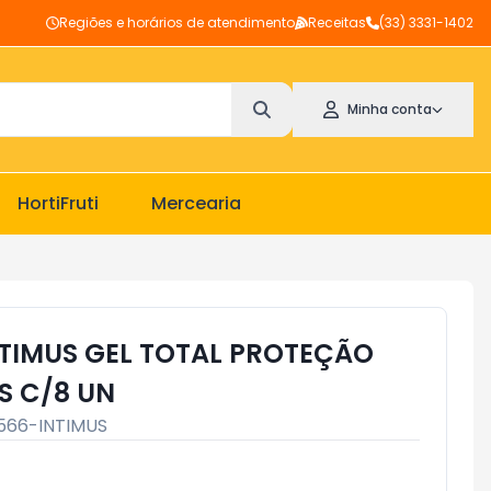
Regiões e horários de atendimento
Receitas
(33) 3331-1402
Minha conta
HortiFruti
Mercearia
TIMUS GEL TOTAL PROTEÇÃO
S C/8 UN
566-INTIMUS