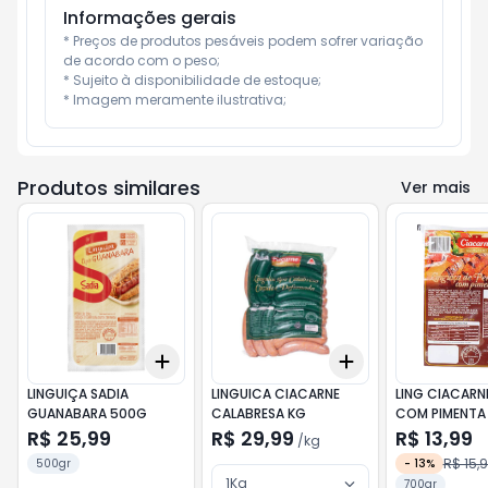
Informações gerais
* Preços de produtos pesáveis podem sofrer variação 
de acordo com o peso;

* Sujeito à disponibilidade de estoque;

* Imagem meramente ilustrativa;
Produtos similares
Ver mais
Add
Add
+
3
+
5
+
10
+
3
kg
+
5
kg
LINGUIÇA SADIA
LINGUICA CIACARNE
LING CIACARNE
GUANABARA 500G
CALABRESA KG
COM PIMENTA
R$ 25,99
R$ 29,99
R$ 13,99
/
kg
R$ 15,
500gr
-
13
%
1Kg
700gr