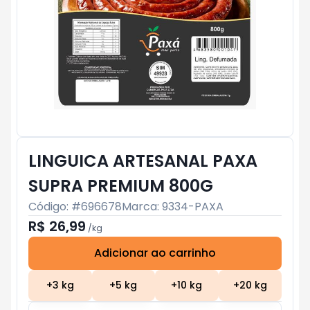
LINGUICA ARTESANAL PAXA
SUPRA PREMIUM 800G
Código: #
696678
Marca:
9334-PAXA
R$ 26,99
/
kg
Adicionar ao carrinho
Subtotal:
R$ 0
+
3
kg
+
5
kg
+
10
kg
+
20
kg