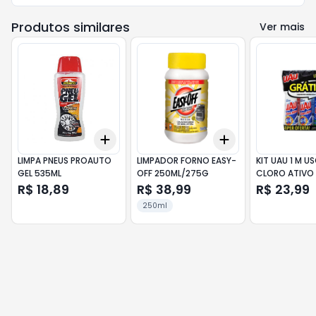
Produtos similares
Ver mais
Add
Add
+
3
+
5
+
10
+
3
+
5
+
10
LIMPA PNEUS PROAUTO
LIMPADOR FORNO EASY-
KIT UAU 1 M U
GEL 535ML
OFF 250ML/275G
CLORO ATIVO 
PAGUE 2
R$ 18,89
R$ 38,99
R$ 23,99
250ml