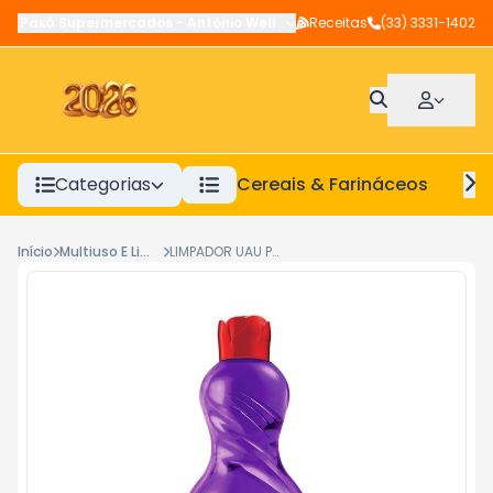
Paxá Supermercados
-
Antônio Wellerson
Receitas
,
Manhuaçu
(33) 3331-1402
-
MG
Categorias
Cereais & Farináceos
A
Início
Multiuso E Limpador
LIMPADOR UAU PERFUMES LAVANDA E CONFORTO 1L