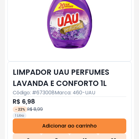
LIMPADOR UAU PERFUMES
LAVANDA E CONFORTO 1L
Código: #
673008
Marca:
460-UAU
R$ 6,98
R$ 8,99
-
22
%
1 Litro
Adicionar ao carrinho
Subtotal:
R$ 0