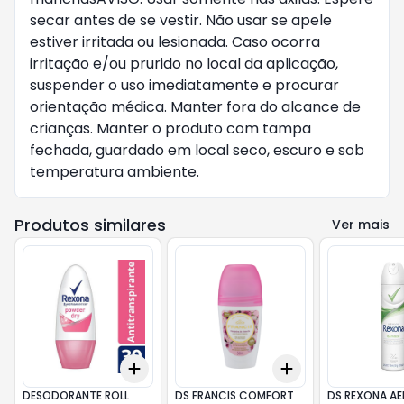
secar antes de se vestir. Não usar se apele 
estiver irritada ou lesionada. Caso ocorra 
irritação e/ou prurido no local da aplicação, 
suspender o uso imediatamente e procurar 
orientação médica. Manter fora do alcance de 
crianças. Manter o produto com tampa 
fechada, guardado em local seco, escuro e sob 
temperatura ambiente.
Produtos similares
Ver mais
Add
Add
+
3
+
5
+
10
+
3
+
5
+
10
DESODORANTE ROLL
DS FRANCIS COMFORT
DS REXONA AE