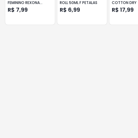
FEMININO REXONA
ROLL 50ML F PETALAS
COTTON DRY
POWDER DRY 30ML
R$ 7,99
R$ 6,99
R$ 17,99