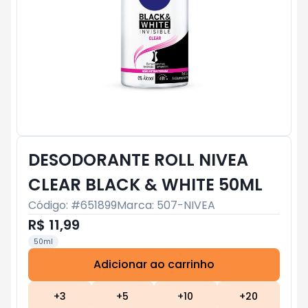
DESODORANTE ROLL NIVEA
CLEAR BLACK & WHITE 50ML
Código: #
651899
Marca:
507-NIVEA
R$ 11,99
50ml
Adicionar ao carrinho
Subtotal:
R$ 0
+
3
+
5
+
10
+
20