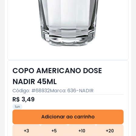
COPO AMERICANO DOSE
NADIR 45ML
Código: #
68932
Marca:
636-NADIR
R$ 3,49
1un
Adicionar ao carrinho
Subtotal:
R$ 0
+
3
+
5
+
10
+
20