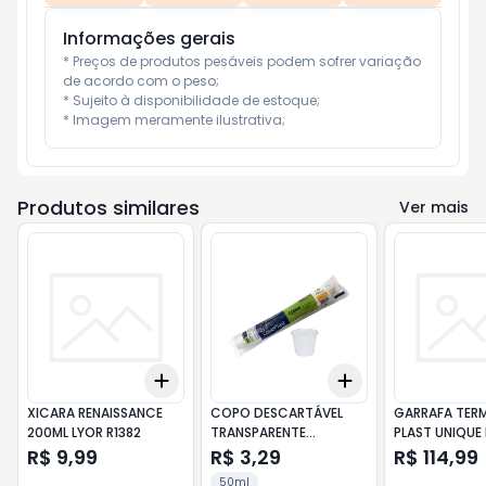
Informações gerais
* Preços de produtos pesáveis podem sofrer variação 
de acordo com o peso;

* Sujeito à disponibilidade de estoque;

* Imagem meramente ilustrativa;
Produtos similares
Ver mais
Add
Add
+
3
+
5
+
10
+
3
+
5
+
10
XICARA RENAISSANCE
COPO DESCARTÁVEL
GARRAFA TER
200ML LYOR R1382
TRANSPARENTE
PLAST UNIQUE
COPOPLAST 50ML
1L LYOR
R$ 9,99
R$ 3,29
R$ 114,99
C/100
50ml