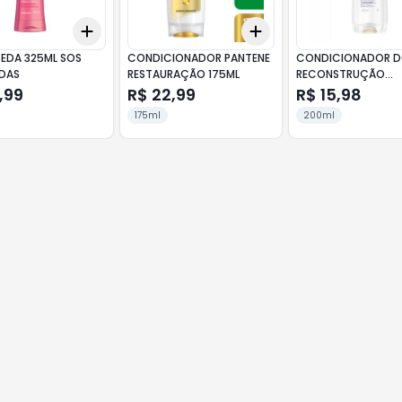
Add
Add
10
+
3
+
5
+
10
+
3
+
5
+
10
EDA 325ML SOS
CONDICIONADOR PANTENE
CONDICIONADOR D
DAS
RESTAURAÇÃO 175ML
RECONSTRUÇÃO
COMPLETA 200ML
,99
R$ 22,99
R$ 15,98
175ml
200ml