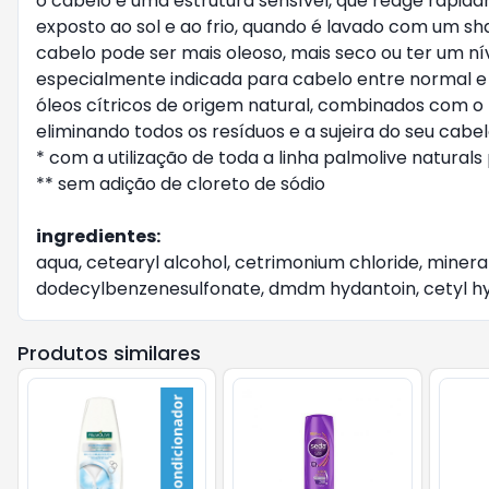
o cabelo é uma estrutura sensível, que reage rapi
exposto ao sol e ao frio, quando é lavado com um 
cabelo pode ser mais oleoso, mais seco ou ter um ní
especialmente indicada para cabelo entre normal e o
óleos cítricos de origem natural, combinados com o
eliminando todos os resíduos e a sujeira do seu cabe
* com a utilização de toda a linha palmolive natur
** sem adição de cloreto de sódio
ingredientes:
aqua, cetearyl alcohol, cetrimonium chloride, minera
dodecylbenzenesulfonate, dmdm hydantoin, cetyl hy
Produtos similares