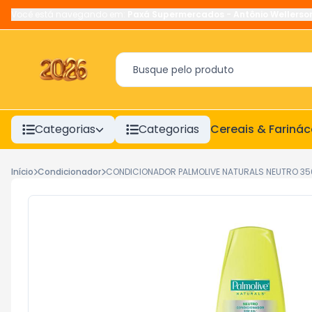
Você está navegando em:
Paxá Supermercados
-
Antônio Wellerso
Categorias
Categorias
Cereais & Fariná
Início
Condicionador
CONDICIONADOR PALMOLIVE NATURALS NEUTRO 35