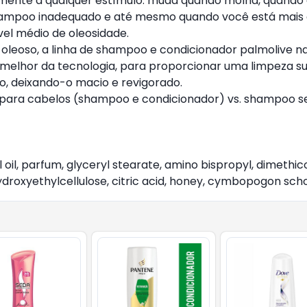
damente a qualquer estímulo. muda quando molha, quando
shampoo inadequado e até mesmo quando você está mais a
vel médio de oleosidade.
leoso, a linha de shampoo e condicionador palmolive nat
 melhor da tecnologia, para proporcionar uma limpeza s
lo, deixando-o macio e revigorado.
als para cabelos (shampoo e condicionador) vs. shampoo 
l oil, parfum, glyceryl stearate, amino bispropyl, dimethi
droxyethylcellulose, citric acid, honey, cymbopogon sc