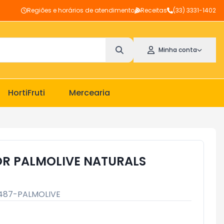
Regiões e horários de atendimento
Receitas
(33) 3331-1402
Minha conta
HortiFruti
Mercearia
R PALMOLIVE NATURALS
487-PALMOLIVE