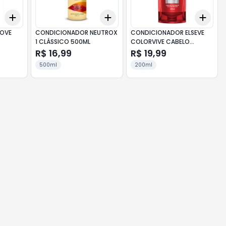
Add
Add
Add
+
3
+
5
+
10
+
3
+
5
+
10
+
3
OVE
CONDICIONADOR NEUTROX
CONDICIONADOR ELSEVE
1 CLÁSSICO 500ML
COLORVIVE CABELO
COLORIDO 200ML
R$ 16,99
R$ 19,99
500ml
200ml