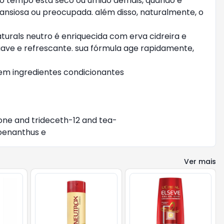
 o tempo está seco ou úmido demais, quando é
nsiosa ou preocupada. além disso, naturalmente, o
urals neutro é enriquecida com erva cidreira e
uave e refrescante. sua fórmula age rapidamente,
sem ingredientes condicionantes
cone and trideceth-12 and tea-
hoenanthus e
Ver mais