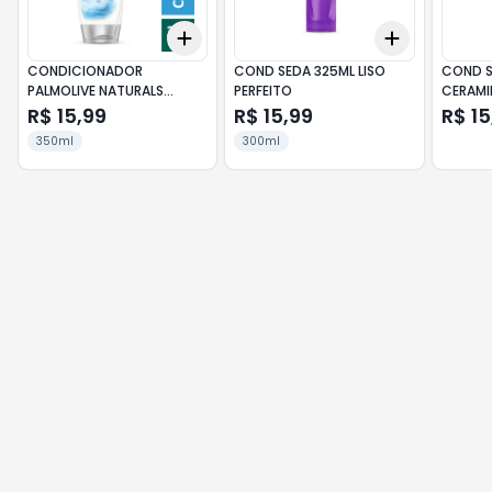
Add
Add
+
3
+
5
+
10
+
3
+
5
+
CONDICIONADOR
COND SEDA 325ML LISO
COND S
PALMOLIVE NATURALS
PERFEITO
CERAMI
MACIEZ PROLONGADA
R$ 15,99
R$ 15,99
R$ 15
350ML
350ml
300ml