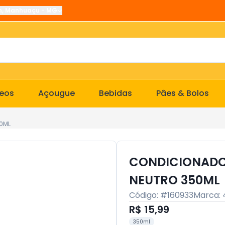
n
,
Manhuaçu
-
MG
ceos
Açougue
Bebidas
Pâes & Bolos
0ML
CONDICIONADO
NEUTRO 350ML
Código: #
160933
Marca:
R$ 15,99
350ml