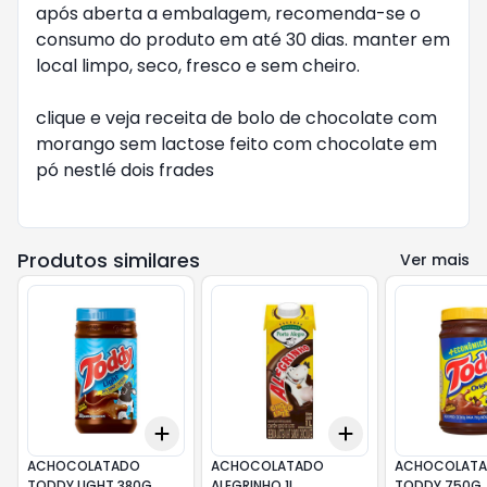
após aberta a embalagem, recomenda-se o
consumo do produto em até 30 dias. manter em
local limpo, seco, fresco e sem cheiro.
clique e veja receita de bolo de chocolate com
morango sem lactose feito com chocolate em
pó nestlé dois frades
Produtos similares
Ver mais
Add
Add
+
3
+
5
+
10
+
3
+
5
+
10
ACHOCOLATADO
ACHOCOLATADO
ACHOCOLAT
TODDY LIGHT 380G
ALEGRINHO 1L
TODDY 750G