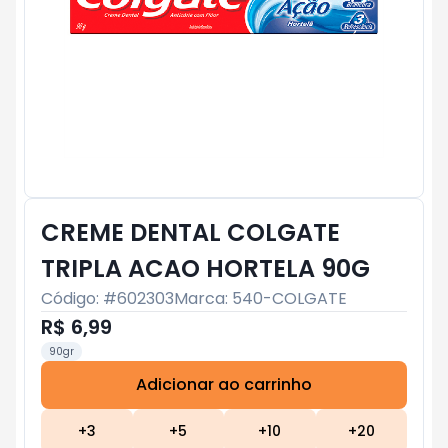
CREME DENTAL COLGATE
TRIPLA ACAO HORTELA 90G
Código: #
602303
Marca:
540-COLGATE
R$ 6,99
90gr
Adicionar ao carrinho
Subtotal:
R$ 0
+
3
+
5
+
10
+
20