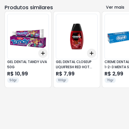
Produtos similares
Ver mais
Add
Add
+
3
+
5
+
10
+
3
+
5
+
10
GEL DENTAL TANDY UVA
GEL DENTAL CLOSEUP
CREME DENTAL
50G
LIQUIFRESH RED HOT
1-2-3 MENTA 
100G
R$ 10,99
R$ 7,99
R$ 2,99
50gr
100gr
70gr