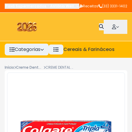
Paxá Supermercados
-
Antônio Wellerson
Receitas
,
Manhuaçu
(33) 3331-1402
-
MG
Categorias
Cereais & Farináceos
A
Início
Creme Dental E Enxaguatório
CREME DENTAL COLGATE TRIPLA ACAO HORTELA 90G