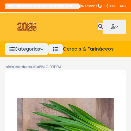
Paxá Supermercados
-
Antônio Wellerson
Receitas
,
Manhuaçu
(33) 3331-1402
-
MG
Categorias
Cereais & Farináceos
A
Início
Verduras
CAPIM CIDREIRA 1 MOI KAKAU VERDES