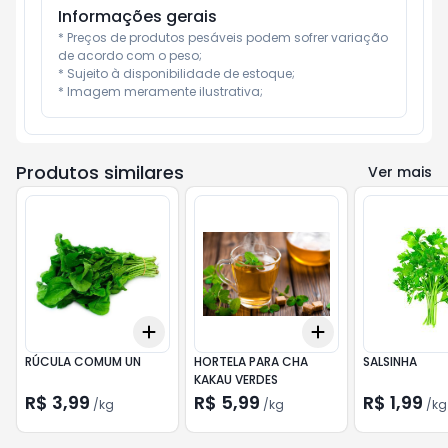
Informações gerais
* Preços de produtos pesáveis podem sofrer variação 
de acordo com o peso;

* Sujeito à disponibilidade de estoque;

* Imagem meramente ilustrativa;
Produtos similares
Ver mais
Add
Add
+
3
kg
+
5
kg
+
3
kg
+
5
kg
RÚCULA COMUM UN
HORTELA PARA CHA
SALSINHA
KAKAU VERDES
R$ 3,99
R$ 5,99
R$ 1,99
/
kg
/
kg
/
kg