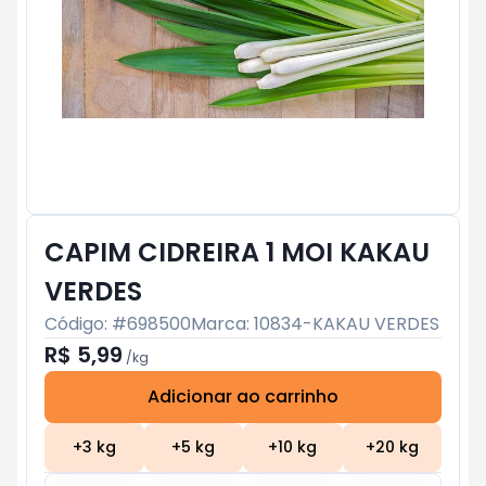
CAPIM CIDREIRA 1 MOI KAKAU
VERDES
Código: #
698500
Marca:
10834-KAKAU VERDES
R$ 5,99
/
kg
Adicionar ao carrinho
Subtotal:
R$ 0
+
3
kg
+
5
kg
+
10
kg
+
20
kg