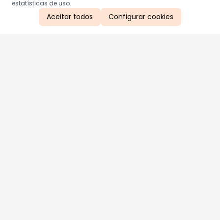
estatísticas de uso.
Aceitar todos
Configurar cookies
Aproveite as nossas promoções!
Cadastre seu e-mail e receba ofertas exclusivas.
QUERO RECEBER