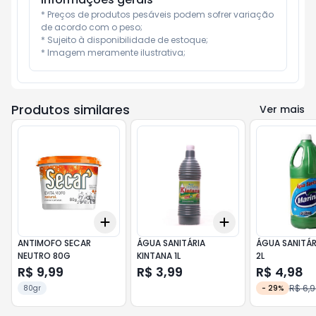
* Preços de produtos pesáveis podem sofrer variação 
de acordo com o peso;

* Sujeito à disponibilidade de estoque;

* Imagem meramente ilustrativa;
Produtos similares
Ver mais
Add
Add
+
3
+
5
+
10
+
3
+
5
+
10
ANTIMOFO SECAR
ÁGUA SANITÁRIA
ÁGUA SANITÁR
NEUTRO 80G
KINTANA 1L
2L
R$ 9,99
R$ 3,99
R$ 4,98
R$ 6,
80gr
-
29
%