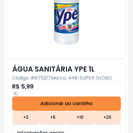
ÁGUA SANITÁRIA YPE 1L
Código: #
675217
Marca:
449-SUPER GLOBO
R$ 5,99
1L
Adicionar ao carrinho
Subtotal:
R$ 0
+
3
+
5
+
10
+
20
Informações gerais