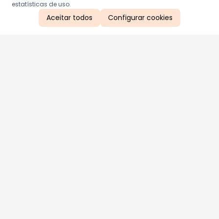
estatísticas de uso.
Aceitar todos
Configurar cookies
Aproveite as nossas promoções!
Cadastre seu e-mail e receba ofertas exclusivas.
QUERO RECEBER