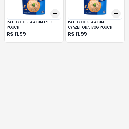
Add
Add
+
3
+
5
+
10
+
3
PATE G COSTA ATUM 170G
PATE G COSTA ATUM
POUCH
C/AZEITONA 170G POUCH
R$ 11,99
R$ 11,99