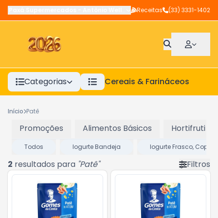
Paxá Supermercados
-
Antônio Wellerson
Receitas
,
Manhuaçu
(33) 3331-1402
-
MG
Categorias
Cereais & Farináceos
A
Início
Patê
Promoções
Alimentos Básicos
Hortifruti
Todos
Iogurte Bandeja
Iogurte Frasco, Copo 
2
resultados para
"
Patê
"
Filtros